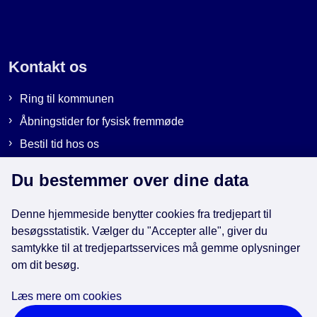
Kontakt os
Ring til kommunen
Åbningstider for fysisk fremmøde
Bestil tid hos os
Send sikker post
Du bestemmer over dine data
Denne hjemmeside benytter cookies fra tredjepart til
Genveje
besøgsstatistik. Vælger du "Accepter alle", giver du
samtykke til at tredjepartsservices må gemme oplysninger
EAN-numre i kommunen
om dit besøg.
Databeskyttelse
Læs mere om cookies
Cookies