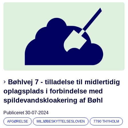
Bøhlvej 7 - tilladelse til midlertidig
oplagsplads i forbindelse med
spildevandskloakering af Bøhl
Publiceret
30-07-2024
AFGØRELSE
MILJØBESKYTTELSESLOVEN
7790 THYHOLM