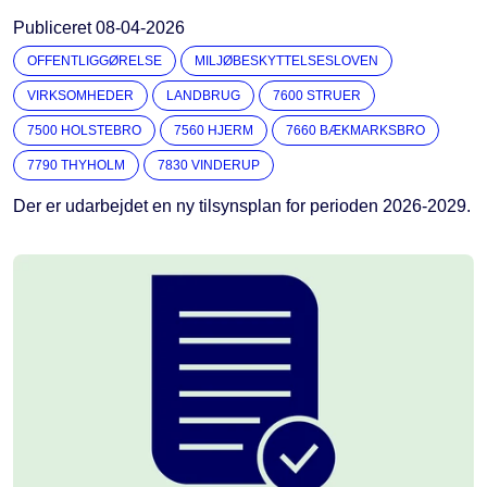
Publiceret
08-04-2026
OFFENTLIGGØRELSE
MILJØBESKYTTELSESLOVEN
VIRKSOMHEDER
LANDBRUG
7600 STRUER
7500 HOLSTEBRO
7560 HJERM
7660 BÆKMARKSBRO
7790 THYHOLM
7830 VINDERUP
Der er udarbejdet en ny tilsynsplan for perioden 2026-2029.