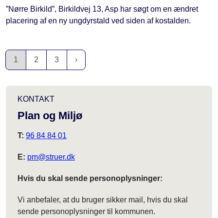
”Nørre Birkild”, Birkildvej 13, Asp har søgt om en ændret
placering af en ny ungdyrstald ved siden af kostalden.
1
2
3
KONTAKT
Plan og Miljø
T:
96 84 84 01
E:
pm@struer.dk
Hvis du skal sende personoplysninger:
Vi anbefaler, at du bruger sikker mail, hvis du skal
sende personoplysninger til kommunen.