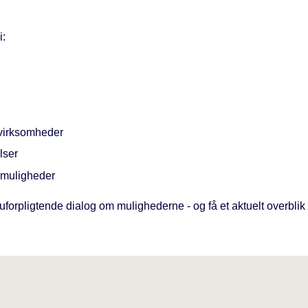
i:
virksomheder
lser
smuligheder
forpligtende dialog om mulighederne - og få et aktuelt overblik