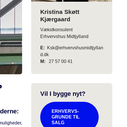
Kristina Skøtt
Kjærgaard
Vækstkonsulent
Erhvervshus Midtjylland
E:
Ksk@erhvervshusmidtjyllan
d.dk
M:
27 57 00 41
?
Vil I bygge nyt?
ederne:
ERHVERVS-
GRUNDE TIL
SALG
 muligheder,