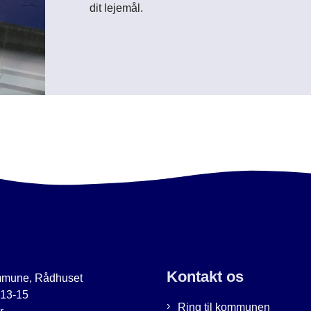
dit lejemål.
Kontakt os
mmune, Rådhuset
 13-15
Ring til kommunen