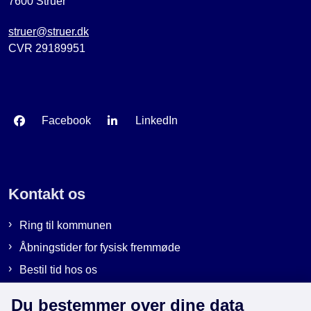
7600 Struer
struer@struer.dk
CVR 29189951
Facebook
LinkedIn
Kontakt os
Ring til kommunen
Åbningstider for fysisk fremmøde
Bestil tid hos os
Send sikker post
Du bestemmer over dine data