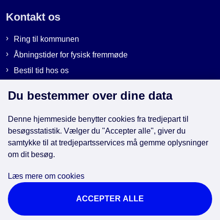
Kontakt os
Ring til kommunen
Åbningstider for fysisk fremmøde
Bestil tid hos os
Send sikker post
Du bestemmer over dine data
Denne hjemmeside benytter cookies fra tredjepart til
Genveje
besøgsstatistik. Vælger du "Accepter alle", giver du
samtykke til at tredjepartsservices må gemme oplysninger
EAN-numre i kommunen
om dit besøg.
Databeskyttelse
Læs mere om cookies
Cookies
ACCEPTER ALLE
Tilgængelighedserklæring
Brug af kunstig intelligens