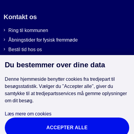
Kontakt os
Ring til kommunen
Åbningstider for fysisk fremmøde
Bestil tid hos os
Send sikker post
Du bestemmer over dine data
Denne hjemmeside benytter cookies fra tredjepart til
Genveje
besøgsstatistik. Vælger du "Accepter alle", giver du
samtykke til at tredjepartsservices må gemme oplysninger
EAN-numre i kommunen
om dit besøg.
Databeskyttelse
Læs mere om cookies
Cookies
ACCEPTER ALLE
Tilgængelighedserklæring