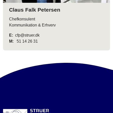
Claus Falk Petersen
Chefkonsulent
Kommunikation & Erhverv
E:
cfp@struer.dk
M:
51 14 26 31