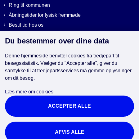
Ring til kommunen
Åbningstider for fysisk fremmøde
Bestil tid hos os
Send sikker post
Du bestemmer over dine data
Denne hjemmeside benytter cookies fra tredjepart til
Genveje
besøgsstatistik. Vælger du "Accepter alle", giver du
samtykke til at tredjepartsservices må gemme oplysninger
om dit besøg.
EAN-numre i kommunen
Databeskyttelse
Læs mere om cookies
Cookies
ACCEPTER ALLE
Tilgængelighedserklæring
Brug af kunstig intelligens
For ansatte
AFVIS ALLE