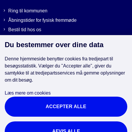
Ring til kommunen
Åbningstider for fysisk fremmøde
Bestil tid hos os
Send sikker post
Du bestemmer over dine data
Denne hjemmeside benytter cookies fra tredjepart til
Genveje
besøgsstatistik. Vælger du "Accepter alle", giver du
samtykke til at tredjepartsservices må gemme oplysninger
EAN-numre i kommunen
om dit besøg.
Databeskyttelse
Læs mere om cookies
Cookies
ACCEPTER ALLE
Tilgængelighedserklæring
Brug af kunstig intelligens
For ansatte
AFVIS ALLE