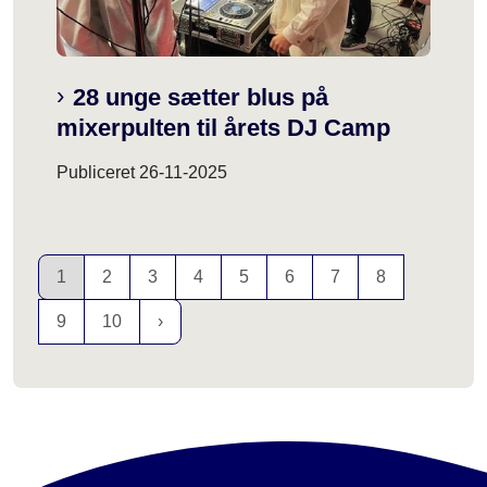
28 unge sætter blus på
mixerpulten til årets DJ Camp
Publiceret
26-11-2025
1
2
3
4
5
6
7
8
9
10