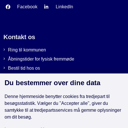
Facebook
LinkedIn
Kontakt os
Ring til kommunen
Åbningstider for fysisk fremmøde
Bestil tid hos os
Send sikker post
Du bestemmer over dine data
Denne hjemmeside benytter cookies fra tredjepart til
Genveje
besøgsstatistik. Vælger du "Accepter alle", giver du
samtykke til at tredjepartsservices må gemme oplysninger
EAN-numre i kommunen
om dit besøg.
Databeskyttelse