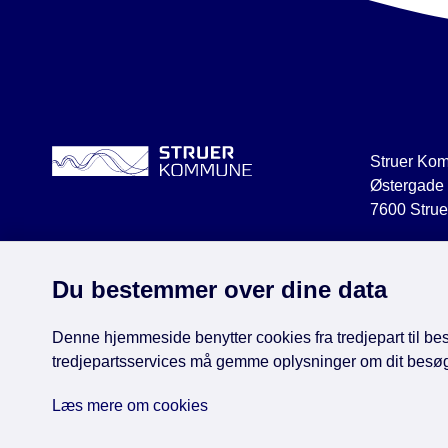
Struer Ko
Østergade
7600 Strue
struer@str
CVR 2918
Du bestemmer over dine data
Denne hjemmeside benytter cookies fra tredjepart til besø
tredjepartsservices må gemme oplysninger om dit besø
Face
Læs mere om cookies