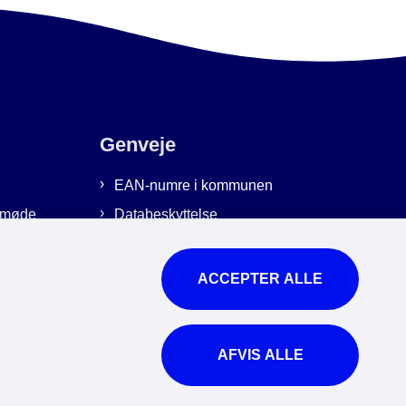
Genveje
EAN-numre i kommunen
emmøde
Databeskyttelse
Cookies
Tilgængelighedserklæring
ACCEPTER ALLE
Brug af kunstig intelligens
For ansatte
AFVIS ALLE