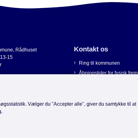
Kontakt os
mmune, Rådhuset
 13-15
Ring til kommunen
r
Åbningstider for fysisk fr
uer.dk
Bestil tid hos os
9951
Send sikker post
gsstatistik. Vælger du "Accepter alle", giver du samtykke til at
g.
book
LinkedIn