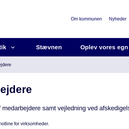
Om kommunen
Nyheder
tik
Stævnen
Oplev vores egn
jdere
ejdere
 af medarbejdere samt vejledning ved afskedigel
hotline for virksomheder.