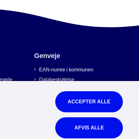
Genveje
EAN-numre i kommunen
emmøde
Databeskyttelse
Cookies
Tilgængelighedserklæring
ACCEPTER ALLE
Brug af kunstig intelligens
For ansatte
AFVIS ALLE