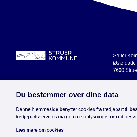
Struer Ko
Østergade
7600 Strue
struer@str
CVR 2918
Du bestemmer over dine data
Denne hjemmeside benytter cookies fra tredjepart til besø
tredjepartsservices må gemme oplysninger om dit besø
Face
Læs mere om cookies