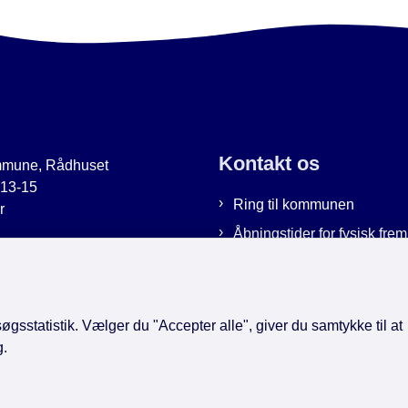
Kontakt os
mmune, Rådhuset
 13-15
Ring til kommunen
r
Åbningstider for fysisk fr
uer.dk
Bestil tid hos os
9951
Send sikker post
gsstatistik. Vælger du "Accepter alle", giver du samtykke til at
g.
book
LinkedIn