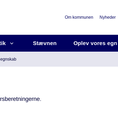
Om kommunen
Nyheder
tik
Stævnen
Oplev vores egn
egnskab
rsberetningerne.