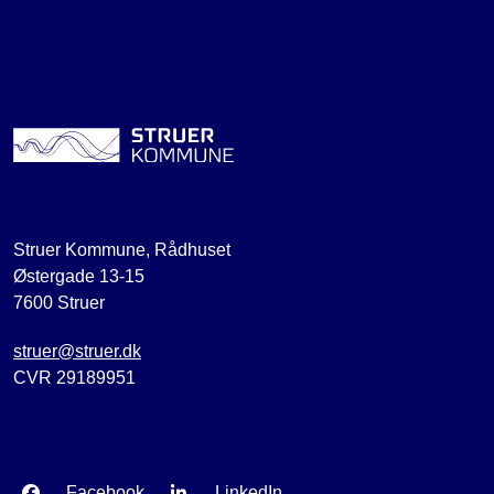
Struer Kommune, Rådhuset
Østergade 13-15
7600 Struer
struer@struer.dk
CVR 29189951
Facebook
LinkedIn