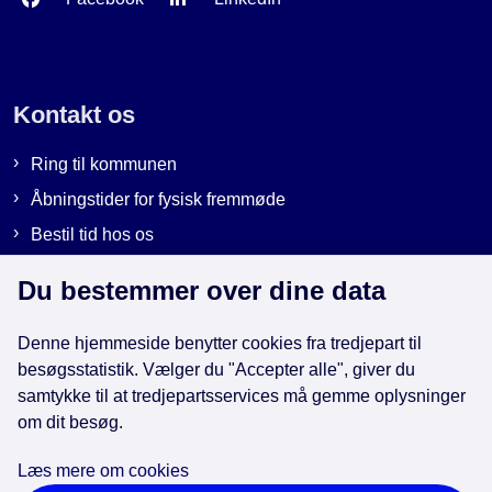
Kontakt os
Ring til kommunen
Åbningstider for fysisk fremmøde
Bestil tid hos os
Send sikker post
Du bestemmer over dine data
Denne hjemmeside benytter cookies fra tredjepart til
Genveje
besøgsstatistik. Vælger du "Accepter alle", giver du
samtykke til at tredjepartsservices må gemme oplysninger
EAN-numre i kommunen
om dit besøg.
Databeskyttelse
Læs mere om cookies