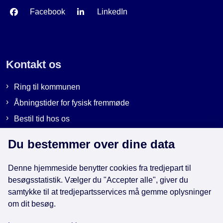
Facebook
LinkedIn
Kontakt os
Ring til kommunen
Åbningstider for fysisk fremmøde
Bestil tid hos os
Send sikker post
Du bestemmer over dine data
Denne hjemmeside benytter cookies fra tredjepart til
Genveje
besøgsstatistik. Vælger du "Accepter alle", giver du
samtykke til at tredjepartsservices må gemme oplysninger
om dit besøg.
EAN-numre i kommunen
Databeskyttelse