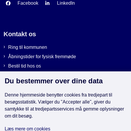
Facebook
LinkedIn
Kontakt os
Ring til kommunen
Åbningstider for fysisk fremmøde
Bestil tid hos os
Send sikker post
Du bestemmer over dine data
Denne hjemmeside benytter cookies fra tredjepart til
Genveje
besøgsstatistik. Vælger du "Accepter alle", giver du
samtykke til at tredjepartsservices må gemme oplysninger
EAN-numre i kommunen
om dit besøg.
Databeskyttelse
Læs mere om cookies