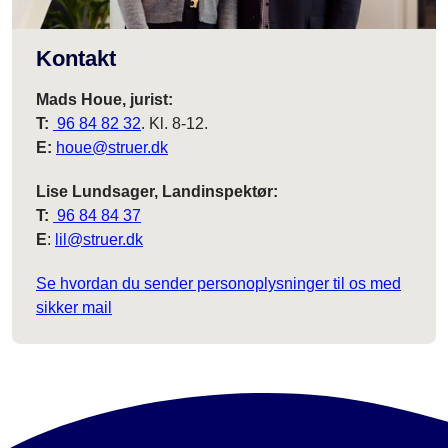
Kontakt
Mads Houe, jurist:
T:
96 84 82 32
. Kl. 8-12.
E:
houe@struer.dk
Lise Lundsager, Landinspektør:
T:
96 84 84 37
E
:
lil@struer.dk
Se hvordan du sender personoplysninger til os med
sikker mail