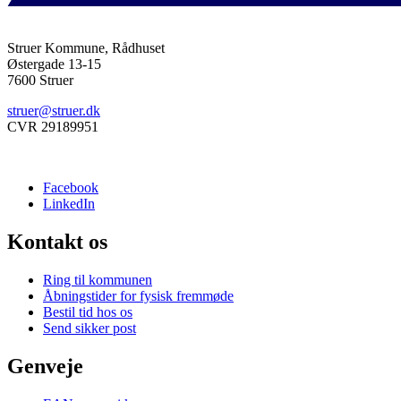
Struer Kommune, Rådhuset
Østergade 13-15
7600 Struer
struer@struer.dk
CVR 29189951
Facebook
LinkedIn
Kontakt os
Ring til kommunen
Åbningstider for fysisk fremmøde
Bestil tid hos os
Send sikker post
Genveje