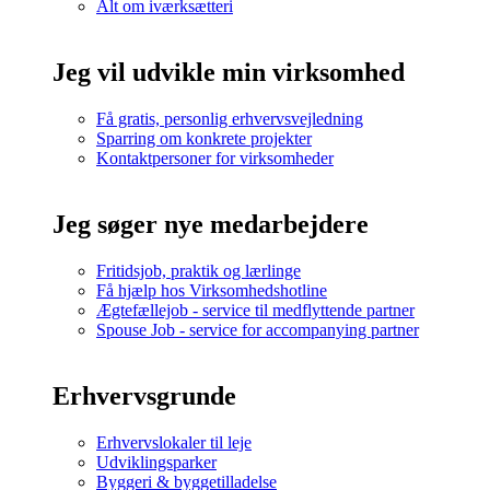
Alt om iværksætteri
Jeg vil udvikle min virksomhed
Få gratis, personlig erhvervsvejledning
Sparring om konkrete projekter
Kontaktpersoner for virksomheder
Jeg søger nye medarbejdere
Fritidsjob, praktik og lærlinge
Få hjælp hos Virksomhedshotline
Ægtefællejob - service til medflyttende partner
Spouse Job - service for accompanying partner
Erhvervsgrunde
Erhvervslokaler til leje
Udviklingsparker
Byggeri & byggetilladelse