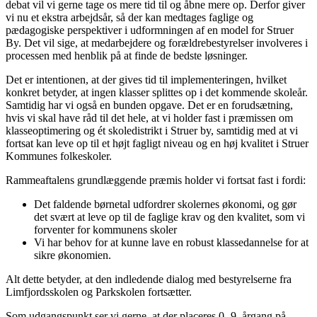
debat vil vi gerne tage os mere tid til og åbne mere op. Derfor giver
vi nu et ekstra arbejdsår, så der kan medtages faglige og
pædagogiske perspektiver i udformningen af en model for Struer
By. Det vil sige, at medarbejdere og forældrebestyrelser involveres i
processen med henblik på at finde de bedste løsninger.
Det er intentionen, at der gives tid til implementeringen, hvilket
konkret betyder, at ingen klasser splittes op i det kommende skoleår.
Samtidig har vi også en bunden opgave. Det er en forudsætning,
hvis vi skal have råd til det hele, at vi holder fast i præmissen om
klasseoptimering og ét skoledistrikt i Struer by, samtidig med at vi
fortsat kan leve op til et højt fagligt niveau og en høj kvalitet i Struer
Kommunes folkeskoler.
Rammeaftalens grundlæggende præmis holder vi fortsat fast i fordi:
Det faldende børnetal udfordrer skolernes økonomi, og gør
det svært at leve op til de faglige krav og den kvalitet, som vi
forventer for kommunens skoler
Vi har behov for at kunne lave en robust klassedannelse for at
sikre økonomien.
Alt dette betyder, at den indledende dialog med bestyrelserne fra
Limfjordsskolen og Parkskolen fortsætter.
Som udgangspunkt ser vi gerne, at der placeres 0.-9. årgang på