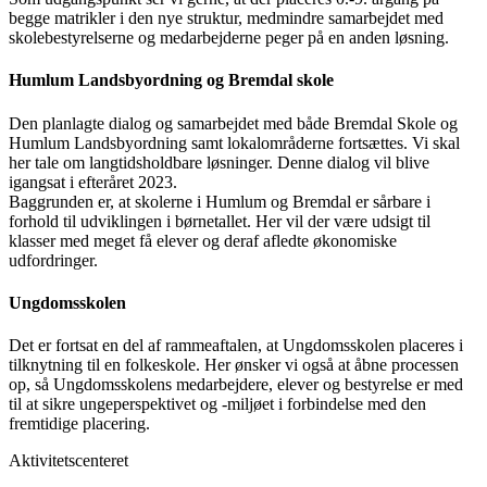
begge matrikler i den nye struktur, medmindre samarbejdet med
skolebestyrelserne og medarbejderne peger på en anden løsning.
Humlum Landsbyordning og Bremdal skole
Den planlagte dialog og samarbejdet med både Bremdal Skole og
Humlum Landsbyordning samt lokalområderne fortsættes. Vi skal
her tale om langtidsholdbare løsninger. Denne dialog vil blive
igangsat i efteråret 2023.
Baggrunden er, at skolerne i Humlum og Bremdal er sårbare i
forhold til udviklingen i børnetallet. Her vil der være udsigt til
klasser med meget få elever og deraf afledte økonomiske
udfordringer.
Ungdomsskolen
Det er fortsat en del af rammeaftalen, at Ungdomsskolen placeres i
tilknytning til en folkeskole. Her ønsker vi også at åbne processen
op, så Ungdomsskolens medarbejdere, elever og bestyrelse er med
til at sikre ungeperspektivet og -miljøet i forbindelse med den
fremtidige placering.
Aktivitetscenteret