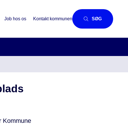
Job hos os
Kontakt kommunen
SØG
plads
ruer Kommune