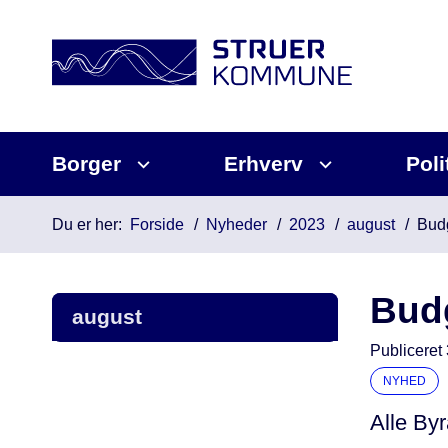
Borger
Erhverv
Poli
Du er her:
Forside
Nyheder
2023
august
Budg
Budg
august
Publiceret
NYHED
Alle By