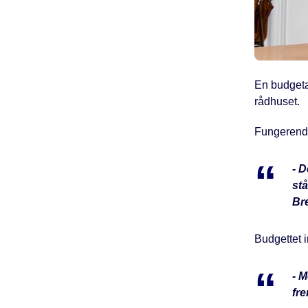
En budgetaf
rådhuset.
Fungerende
- D
st
Br
Budgettet i
- M
fr