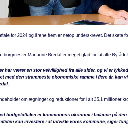
tale for 2024 og årene frem er netop underskrevet. Det skete for
 borgmester Marianne Bredal er meget glad for, at alle Byrådets
er har været en stor velvillighed fra alle sider, og vi er lyk
ået med den strammeste økonomiske ramme i flere år, kan vi
edal.
ndeholder omlægninger og reduktioner for i alt 35,1 millioner kr
ed budgetaftalen er kommunens økonomi i balance på den lang
emtiden kan investere i at udvikle vores kommune, siger fu