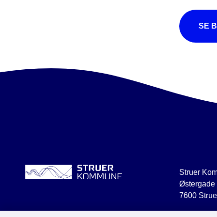
SE 
Struer Ko
Østergade
7600 Strue
struer@str