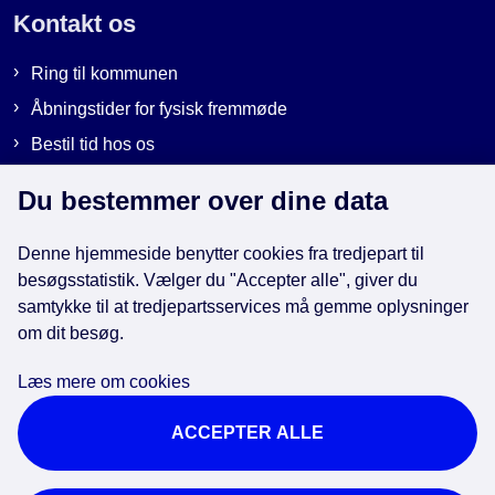
Kontakt os
Ring til kommunen
Åbningstider for fysisk fremmøde
Bestil tid hos os
Send sikker post
Du bestemmer over dine data
Denne hjemmeside benytter cookies fra tredjepart til
Genveje
besøgsstatistik. Vælger du "Accepter alle", giver du
samtykke til at tredjepartsservices må gemme oplysninger
EAN-numre i kommunen
om dit besøg.
Databeskyttelse
Læs mere om cookies
Cookies
ACCEPTER ALLE
Tilgængelighedserklæring
Brug af kunstig intelligens