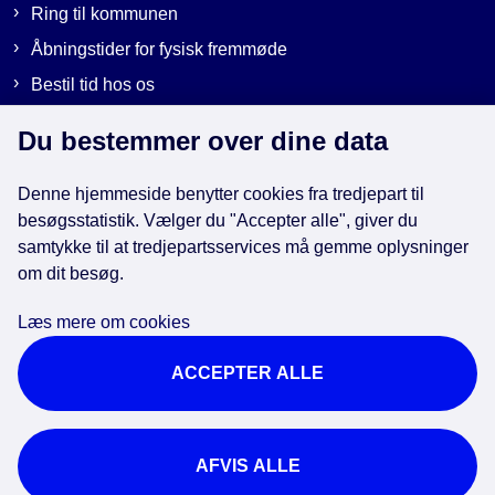
Ring til kommunen
Åbningstider for fysisk fremmøde
Bestil tid hos os
Send sikker post
Du bestemmer over dine data
Denne hjemmeside benytter cookies fra tredjepart til
Genveje
besøgsstatistik. Vælger du "Accepter alle", giver du
samtykke til at tredjepartsservices må gemme oplysninger
EAN-numre i kommunen
om dit besøg.
Databeskyttelse
Læs mere om cookies
Cookies
ACCEPTER ALLE
Tilgængelighedserklæring
Brug af kunstig intelligens
For ansatte
AFVIS ALLE