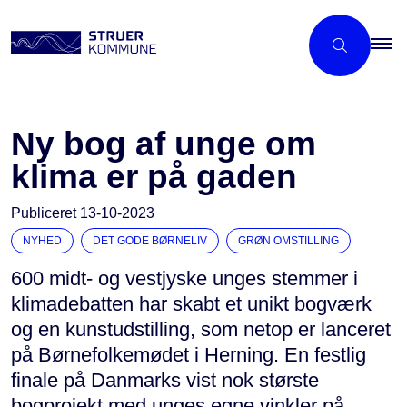
Ny bog af unge om
klima er på gaden
Publiceret
13-10-2023
NYHED
DET GODE BØRNELIV
GRØN OMSTILLING
600 midt- og vestjyske unges stemmer i
klimadebatten har skabt et unikt bogværk
og en kunstudstilling, som netop er lanceret
på Børnefolkemødet i Herning. En festlig
finale på Danmarks vist nok største
bogprojekt med unges egne vinkler på