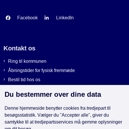
Facebook
LinkedIn
Kontakt os
Ring til kommunen
Åbningstider for fysisk fremmøde
Bestil tid hos os
Send sikker post
Du bestemmer over dine data
Denne hjemmeside benytter cookies fra tredjepart til
Genveje
besøgsstatistik. Vælger du "Accepter alle", giver du
samtykke til at tredjepartsservices må gemme oplysninger
om dit besøg.
EAN-numre i kommunen