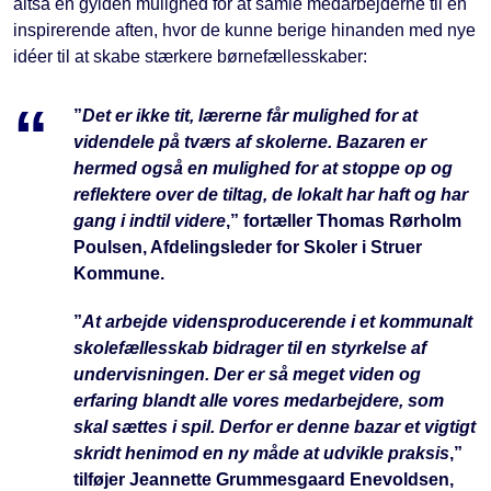
altså en gylden mulighed for at samle medarbejderne til en
inspirerende aften, hvor de kunne berige hinanden med nye
idéer til at skabe stærkere børnefællesskaber:
”
Det er ikke tit, lærerne får mulighed for at
videndele på tværs af skolerne. Bazaren er
hermed også en mulighed for at stoppe op og
reflektere over de tiltag, de lokalt har haft og har
gang i indtil videre
,” fortæller Thomas Rørholm
Poulsen, Afdelingsleder for Skoler i Struer
Kommune.
”
At arbejde vidensproducerende i et kommunalt
skolefællesskab bidrager til en styrkelse af
undervisningen. Der er så meget viden og
erfaring blandt alle vores medarbejdere, som
skal sættes i spil. Derfor er denne bazar et vigtigt
skridt henimod en ny måde at udvikle praksis
,”
tilføjer Jeannette Grummesgaard Enevoldsen,