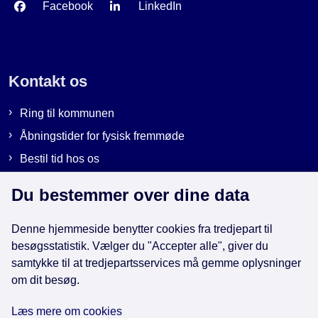
Facebook
LinkedIn
Kontakt os
Ring til kommunen
Åbningstider for fysisk fremmøde
Bestil tid hos os
Send sikker post
Du bestemmer over dine data
Denne hjemmeside benytter cookies fra tredjepart til
Genveje
besøgsstatistik. Vælger du "Accepter alle", giver du
samtykke til at tredjepartsservices må gemme oplysninger
EAN-numre i kommunen
om dit besøg.
Databeskyttelse
Læs mere om cookies