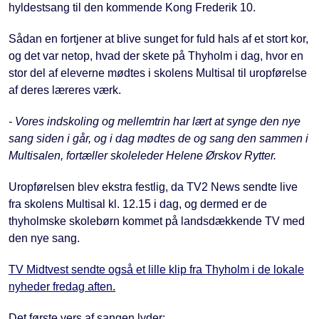
hyldestsang til den kommende Kong Frederik 10.
Sådan en fortjener at blive sunget for fuld hals af et stort kor,
og det var netop, hvad der skete på Thyholm i dag, hvor en
stor del af eleverne mødtes i skolens Multisal til uropførelse
af deres læreres værk.
- Vores indskoling og mellemtrin har lært at synge den nye
sang siden i går, og i dag mødtes de og sang den sammen i
Multisalen, fortæller skoleleder Helene Ørskov Rytter.
Uropførelsen blev ekstra festlig, da TV2 News sendte live
fra skolens Multisal kl. 12.15 i dag, og dermed er de
thyholmske skolebørn kommet på landsdækkende TV med
den nye sang.
TV Midtvest sendte også et lille klip fra Thyholm i de lokale
nyheder fredag aften.
Det første vers af sangen lyder: