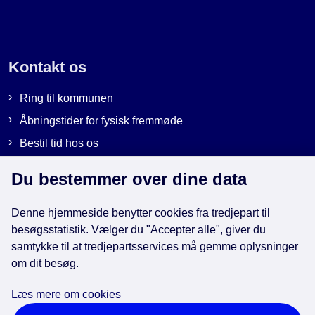
Kontakt os
Ring til kommunen
Åbningstider for fysisk fremmøde
Bestil tid hos os
Send sikker post
Du bestemmer over dine data
Denne hjemmeside benytter cookies fra tredjepart til
Genveje
besøgsstatistik. Vælger du "Accepter alle", giver du
samtykke til at tredjepartsservices må gemme oplysninger
om dit besøg.
EAN-numre i kommunen
Databeskyttelse
Læs mere om cookies
Cookies