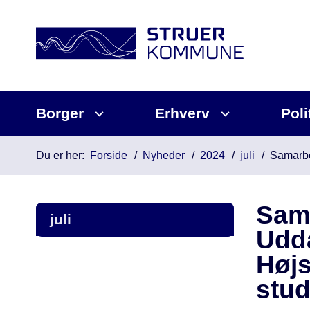
Borger
Erhverv
Poli
Du er her:
Forside
Nyheder
2024
juli
Samarbej
Sam
juli
Udda
Højs
stud