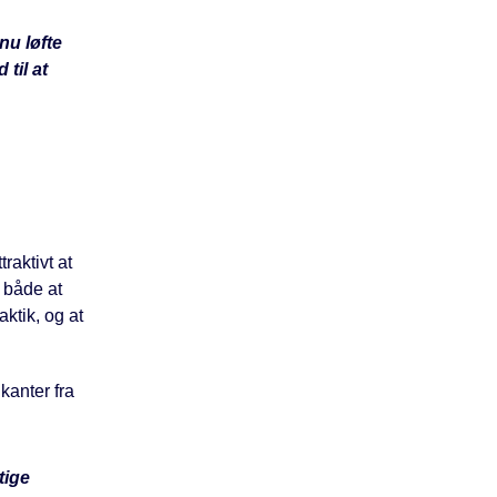
nu løfte
til at
traktivt at
 både at
ktik, og at
kanter fra
tige