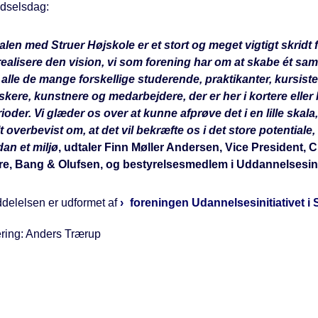
ødselsdag:
alen med Struer Højskole er et stort og meget vigtigt skridt
realisere den vision, vi som forening har om at skabe ét saml
 alle de mange forskellige studerende, praktikanter, kursiste
skere, kunstnere og medarbejdere, der er her i kortere eller
ioder. Vi glæder os over at kunne afprøve det i en lille skala, 
t overbevist om, at det vil bekræfte os i det store potentiale, 
an et miljø
, udtaler Finn Møller Andersen, Vice President,
re, Bang & Olufsen, og bestyrelsesmedlem i Uddannelsesinit
elelsen er udformet af
foreningen Udannelsesinitiativet i S
ering: Anders Trærup