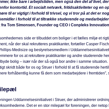
mer, ikke bare i arbejdstiden, men også den del af livet, der
nfor kontortid. Et socialt netværk, fritidsaktiviteter og en o
høre til er vigtigt i forhold til trivsel, og vi tror på at det er n
kemidler i forhold til at tiltrække studerende og medarbejde
t fra Tom Simonsen, Founder og CEO i Conpleks Innovation
ksomhedernes side er tilbuddet om boliger i et fælles miljø et rigt
nt, når der skal rekrutteres praktikanter, fortæller Casper Fisc
hillips-Medisize og bestyrelsesmedlem i Uddannelsesinitiativet
nemmere for os at rekruttere praktikanter og andre studerende herti
lbyde bolig – især når der så også bor andre i samme situation. 
tigt skridt både for os og Struer i forhold til at få studerende herti
ere forhåbentlig kunne få dem som medarbejdere i fremtiden”, 
ilepæl
ningen Uddannelsesinitiativet i Struer, der administrerer ordni
rksomhederne. Det er en stor milepæl for foreningen, der netop h