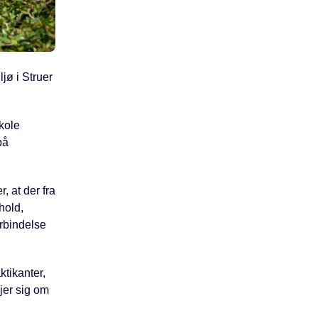
ljø i Struer
kole
på
, at der fra
hold,
orbindelse
ktikanter,
ejer sig om