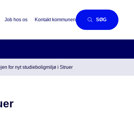
Job hos os
Kontakt kommunen
SØG
n for nyt studieboligmiljø i Struer
uer