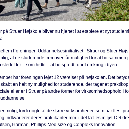
 på Struer Højskole bliver nu hjertet i at etablere et nyt studiemi
y.
mellem Foreningen Uddannelsesinitiativet i Struer og Stuer Højs
mlig, at de studerende fremover får mulighed for at bo sammen 
i stedet for – som hidtil – at bo spredt rundt omkring i byen.
ember har foreningen lejet 12 værelser på højskolen. Det betyder
r skabt en helt ny mulighed for studerende, der tager et praktikop
ciale eller er i Struer på andre former for virksomhedsophold i f
 uddannelse.
r mulig, fordi nogle af de større virksomheder, som har flest pra
 og indkvarterer deres praktikanter mm. i det fælles miljø. Det dr
fsen, Harman, Phillips-Medisize og Conpleks Innovation.