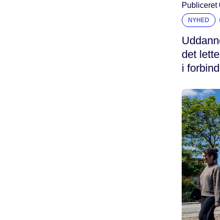
Publiceret
NYHED
Uddannel
det lett
i forbin