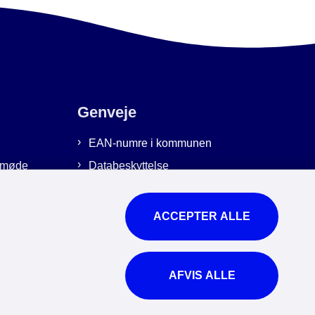
Genveje
EAN-numre i kommunen
emmøde
Databeskyttelse
Cookies
Tilgængelighedserklæring
ACCEPTER ALLE
Brug af kunstig intelligens
For ansatte
AFVIS ALLE