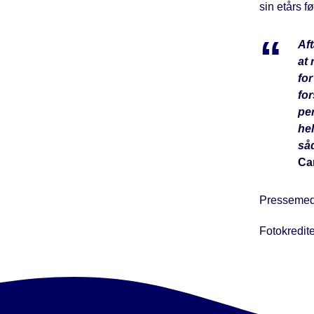
sin etårs f
Aft
at 
for
for
per
hel
såd
Ca
Pressemedd
Fotokredit