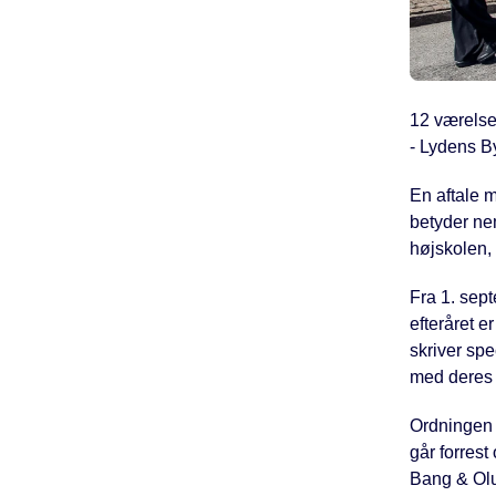
12 værelser
- Lydens B
En aftale 
betyder ne
højskolen, 
Fra 1. sept
efteråret e
skriver spe
med deres
Ordningen e
går forrest
Bang & Olu