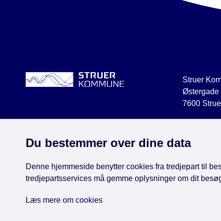
Struer Ko
Østergade
7600 Strue
struer@str
CVR 2918
Du bestemmer over dine data
Denne hjemmeside benytter cookies fra tredjepart til besø
tredjepartsservices må gemme oplysninger om dit besø
Face
Læs mere om cookies