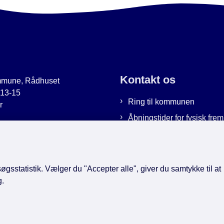
Kontakt os
mmune, Rådhuset
 13-15
Ring til kommunen
r
Åbningstider for fysisk fr
uer.dk
Bestil tid hos os
9951
Send sikker post
gsstatistik. Vælger du "Accepter alle", giver du samtykke til at
g.
book
LinkedIn