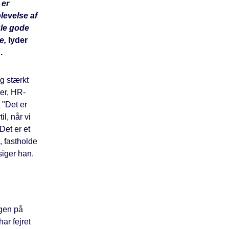
 er
plevelse af
ogle gode
re,
lyder
.
ig stærkt
her, HR-
 "Det er
l, når vi
Det er et
l, fastholde
siger han.
ngen på
ar fejret