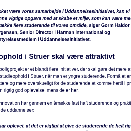
ket være vores samarbejde i Uddannelsesinitiativet, kan vi 
nne vigtige opgave med at skabe et miljø, som kan være med 
trække flere studerende til vores område,
siger Gorm Haldor
rgensen, Senior Director i Harman International og
styrelsesmedlem i Uddannelsesinitiativet.
ophold i Struer skal være attraktivt
oligprojekt er et blandt flere initiativer, der skal gøre det mere at
tudieophold i Struer, når man er yngre studerende. Formålet er
ttere og mere overskueligt for de studerende at komme hertil i pra
 rigtig god oplevelse, mens de er her.
nnovation har gennem en årrække fast haft studerende og prakti
nde uddannelser:
har oplevet, at det er vigtigt at give de studerende de helt rig