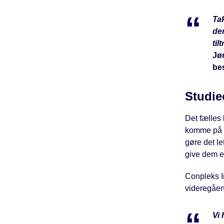
Tak
de
til
Jø
be
Studie
Det fælles b
komme på s
gøre det le
give dem en
Conpleks I
videregåe
Vi 