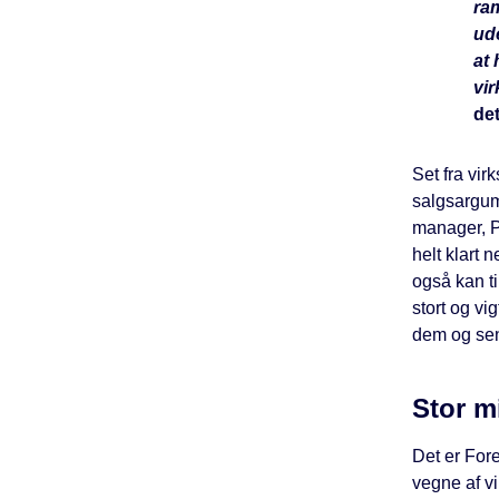
ram
ude
at 
vir
de
Set fra vir
salgsargume
manager, P
helt klart 
også kan ti
stort og vig
dem og sen
Stor m
Det er Fore
vegne af vi