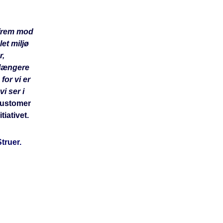
 frem mod
et miljø
r,
 længere
for vi er
vi ser i
 Customer
iativet.
truer.