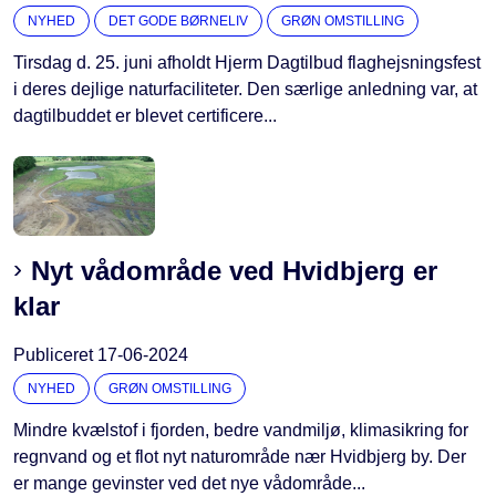
NYHED
DET GODE BØRNELIV
GRØN OMSTILLING
Tirsdag d. 25. juni afholdt Hjerm Dagtilbud flaghejsningsfest
i deres dejlige naturfaciliteter. Den særlige anledning var, at
dagtilbuddet er blevet certificere...
Nyt vådområde ved Hvidbjerg er
klar
Publiceret
17-06-2024
NYHED
GRØN OMSTILLING
Mindre kvælstof i fjorden, bedre vandmiljø, klimasikring for
regnvand og et flot nyt naturområde nær Hvidbjerg by. Der
er mange gevinster ved det nye vådområde...