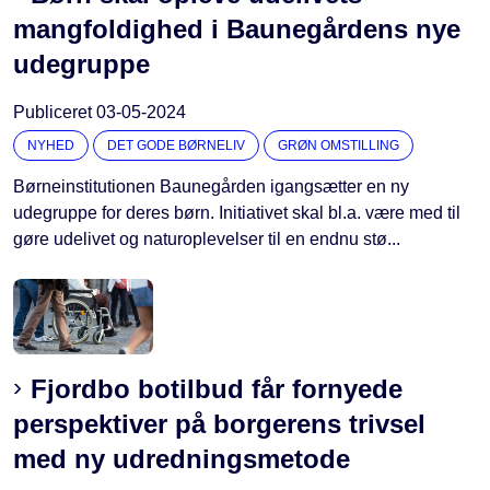
mangfoldighed i Baunegårdens nye
udegruppe
Publiceret
03-05-2024
NYHED
DET GODE BØRNELIV
GRØN OMSTILLING
Børneinstitutionen Baunegården igangsætter en ny
udegruppe for deres børn. Initiativet skal bl.a. være med til
gøre udelivet og naturoplevelser til en endnu stø...
Fjordbo botilbud får fornyede
perspektiver på borgerens trivsel
med ny udrednings­metode