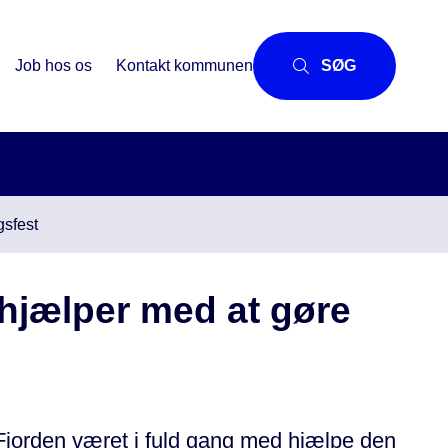
Job hos os
Kontakt kommunen
SØG
gsfest
hjælper med at gøre
 Fjorden været i fuld gang med hjælpe den