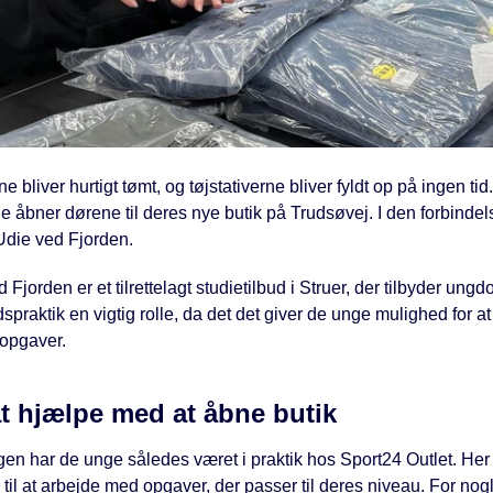
 bliver hurtigt tømt, og tøjstativerne bliver fyldt op på ingen tid
e åbner dørene til deres nye butik på Trudsøvej. I den forbindelse
die ved Fjorden.
Fjorden er et tilrettelagt studietilbud i Struer, der tilbyder u
praktik en vigtig rolle, da det det giver de unge mulighed for a
 opgaver.
at hjælpe med at åbne butik
ugen har de unge således været i praktik hos Sport24 Outlet. Her 
v til at arbejde med opgaver, der passer til deres niveau. For nogle