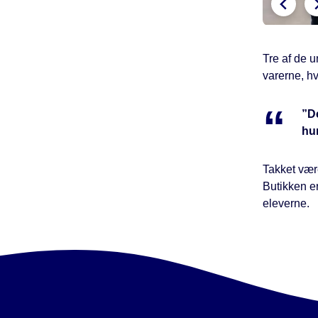
Tre af de u
varerne, hv
”De
hu
Takket være
Butikken er
eleverne.