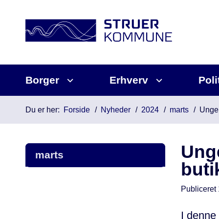
Borger
Erhverv
Poli
Du er her:
Forside
Nyheder
2024
marts
Unge 
Unge
marts
buti
Publiceret
I denne