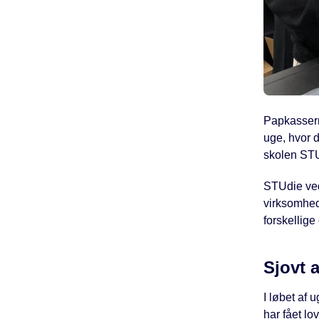
Papkasserne
uge, hvor d
skolen
STU
STUdie ved 
virksomheds
forskellige
Sjovt 
I løbet af 
har fået lo