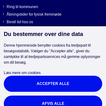
Ring til kommunen
Åbningstider for fysisk fremmøde
Bestil tid hos os
Send sikker post
Du bestemmer over dine data
Denne hjemmeside benytter cookies fra tredjepart til
Genveje
besøgsstatistik. Vælger du "Accepter alle", giver du
samtykke til at tredjepartsservices må gemme oplysninger
EAN-numre i kommunen
om dit besøg.
Databeskyttelse
Læs mere om cookies
Cookies
ACCEPTER ALLE
Tilgængelighedserklæring
Brug af kunstig intelligens
For ansatte
AFVIS ALLE