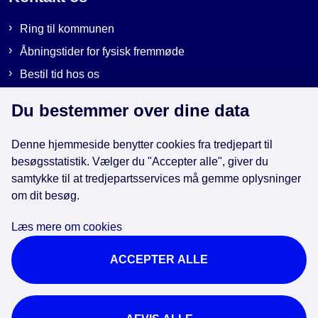
Ring til kommunen
Åbningstider for fysisk fremmøde
Bestil tid hos os
Send sikker post
Du bestemmer over dine data
Denne hjemmeside benytter cookies fra tredjepart til
Genveje
besøgsstatistik. Vælger du "Accepter alle", giver du
samtykke til at tredjepartsservices må gemme oplysninger
EAN-numre i kommunen
om dit besøg.
Databeskyttelse
Læs mere om cookies
Cookies
ACCEPTER ALLE
Tilgængelighedserklæring
Brug af kunstig intelligens
For ansatte