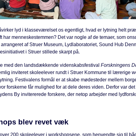
irker lyd i klasseværelset os egentligt, hvad er lytning helt pr
aft har menneskestemmen? Det var nogle af de temaer, som on
arrangeret af Struer Museum, Lydlaboratoriet, Sound Hub Den
initiativet i Struer stillede skarpt på.
lse med den landsdækkende videnskabsfestival
Forskningens 
emlig inviteret skoleelever rundt i Struer Kommune til lærerige 
lytning. Festivalens formål er at skabe mødesteder mellem borg
vor forskerne får mulighed for at dele deres viden. Derfor var de
Lydens By invitererede forskere, der netop arbejder med lydforsk
ops blev revet væk
og over 200 skoleelever i workshopsene, som henvendte sig til bå