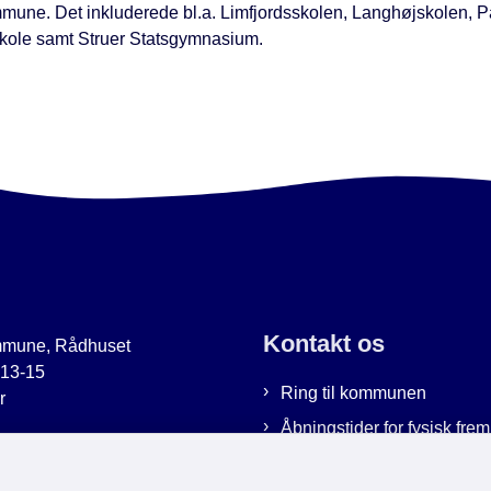
mune. Det inkluderede bl.a. Limfjordsskolen, Langhøjskolen, P
ole samt Struer Statsgymnasium.
Kontakt os
mmune, Rådhuset
 13-15
Ring til kommunen
r
Åbningstider for fysisk fr
uer.dk
Bestil tid hos os
9951