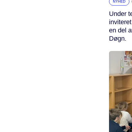
NYHED
Under t
invitere
en del 
Døgn.