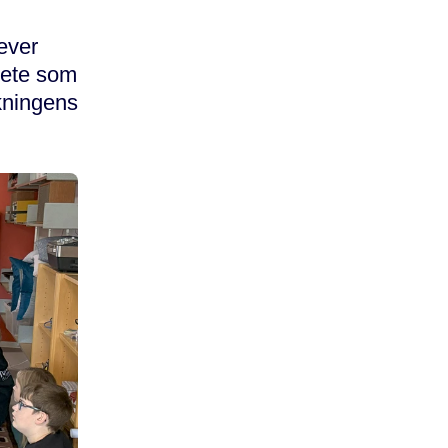
ever
skete som
kningens