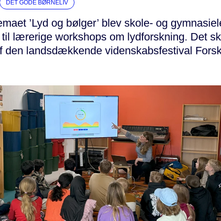
DET GODE BØRNELIV
emaet ’Lyd og bølger’ blev skole- og gymnasiel
t til lærerige workshops om lydforskning. Det 
af den landsdækkende videnskabsfestival Fors