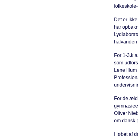
folkeskole
Det er ikke
har opbakni
Lydlaborato
halvanden 
For 1-3.kl
som udfors
Lene Illum
Professions
undervisni
For de ældr
gymnasieel
Oliver Nieb
om dansk 
I løbet af 