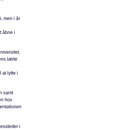
i, men i år
t åbne i
iversitet,
ns lærte
t lytte i
en samt
en hos
sentationen
sessteder i