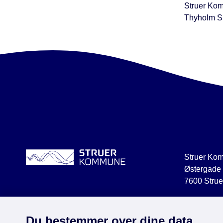
Struer Kom
Thyholm Sk
Struer Ko
Østergade
7600 Strue
struer@str
CVR 2918
Du bestemmer over dine data