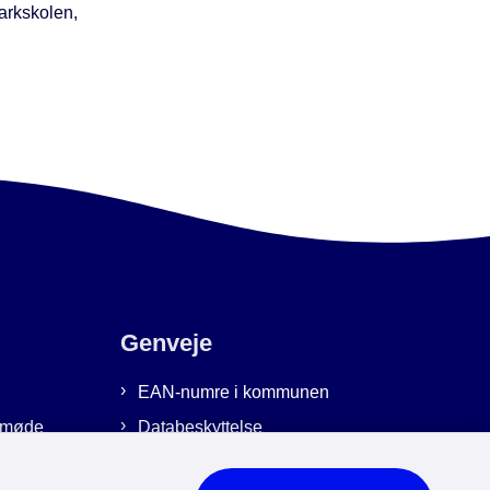
arkskolen,
Genveje
EAN-numre i kommunen
emmøde
Databeskyttelse
Cookies