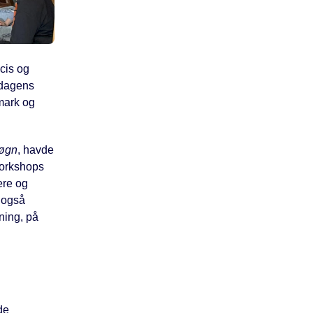
æcis og
sdagens
mark og
Døgn
, havde
workshops
ere og
t også
ning, på
de