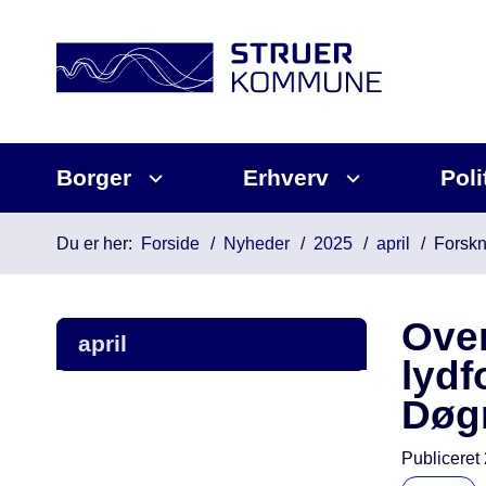
Borger
Erhverv
Poli
Du er her:
Forside
Nyheder
2025
april
Forskn
Over
april
lydf
Døgn
Publiceret