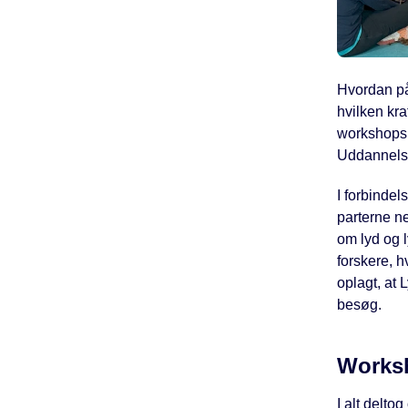
Hvordan påv
hvilken kr
workshops 
Uddannelses
I forbinde
parterne n
om lyd og 
forskere, h
oplagt, at 
besøg.
Worksh
I alt delt