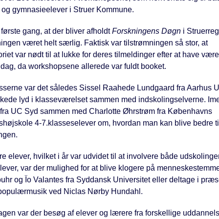
- og gymnasieelever i Struer Kommune.
 første gang, at der bliver afholdt
Forskningens Døgn
i Struerreg
ngen været helt særlig. Faktisk var tilstrømningen så stor, at
riet var nødt til at lukke for deres tilmeldinger efter at have være
dag, da workshopsene allerede var fuldt booket.
asserne var det således Sissel Raahede Lundgaard fra Aarhus Un
kede lyd i klasseværelset sammen med indskolingselverne. Ime
 fra UC Syd sammen med Charlotte Øhrstrøm fra Københavns
højskole 4-7.klasseselever om, hvordan man kan blive bedre til a
ngen.
e elever, hvilket i år var udvidet til at involvere både udskoling
ever, var der mulighed for at blive klogere på menneskestemm
uhr og Ïo Valantes fra Syddansk Universitet eller deltage i præ
populærmusik ved Niclas Nørby Hundahl.
dagen var der besøg af elever og lærere fra forskellige uddannel