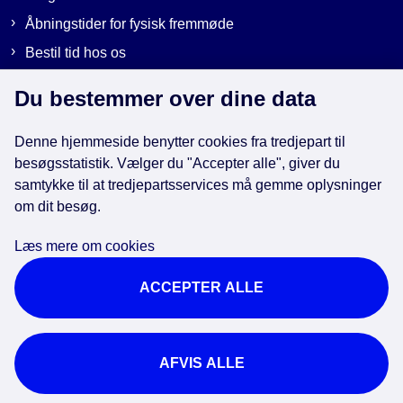
Åbningstider for fysisk fremmøde
Bestil tid hos os
Send sikker post
Du bestemmer over dine data
Denne hjemmeside benytter cookies fra tredjepart til
Genveje
besøgsstatistik. Vælger du "Accepter alle", giver du
samtykke til at tredjepartsservices må gemme oplysninger
EAN-numre i kommunen
om dit besøg.
Databeskyttelse
Læs mere om cookies
Cookies
ACCEPTER ALLE
Tilgængelighedserklæring
Brug af kunstig intelligens
For ansatte
AFVIS ALLE