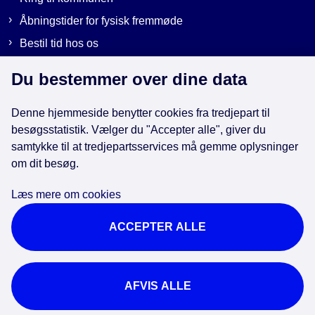
Åbningstider for fysisk fremmøde
Bestil tid hos os
Send sikker post
Du bestemmer over dine data
Denne hjemmeside benytter cookies fra tredjepart til
Genveje
besøgsstatistik. Vælger du "Accepter alle", giver du
samtykke til at tredjepartsservices må gemme oplysninger
om dit besøg.
EAN-numre i kommunen
Databeskyttelse
Læs mere om cookies
Cookies
ACCEPTER ALLE
Tilgængelighedserklæring
Brug af kunstig intelligens
For ansatte
AFVIS ALLE