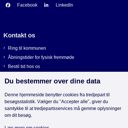
Facebook
LinkedIn
Kontakt os
Ring til kommunen
Åbningstider for fysisk fremmøde
Bestil tid hos os
Send sikker post
Du bestemmer over dine data
Denne hjemmeside benytter cookies fra tredjepart til
Genveje
besøgsstatistik. Vælger du "Accepter alle", giver du
samtykke til at tredjepartsservices må gemme oplysninger
EAN-numre i kommunen
om dit besøg.
Databeskyttelse
Læs mere om cookies