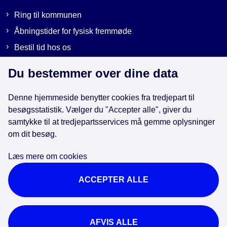
Ring til kommunen
Åbningstider for fysisk fremmøde
Bestil tid hos os
Send sikker post
Du bestemmer over dine data
Denne hjemmeside benytter cookies fra tredjepart til
Genveje
besøgsstatistik. Vælger du "Accepter alle", giver du
samtykke til at tredjepartsservices må gemme oplysninger
EAN-numre i kommunen
om dit besøg.
Databeskyttelse
Læs mere om cookies
Cookies
ACCEPTER ALLE
Tilgængelighedserklæring
Brug af kunstig intelligens
For ansatte
AFVIS ALLE