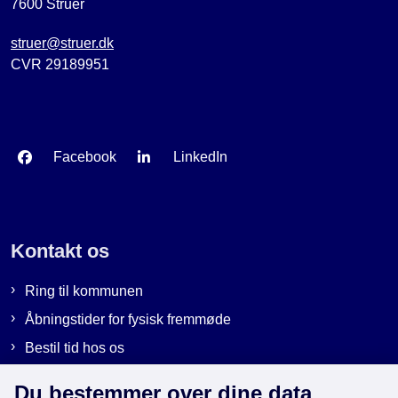
7600 Struer
struer@struer.dk
CVR 29189951
Facebook
LinkedIn
Kontakt os
Ring til kommunen
Åbningstider for fysisk fremmøde
Bestil tid hos os
Send sikker post
Du bestemmer over dine data