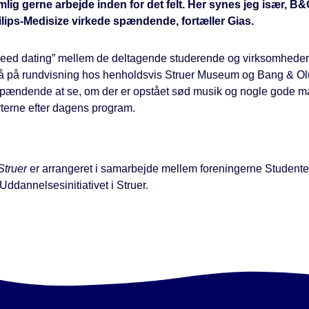
lig gerne arbejde inden for det felt. Her synes jeg især, B
lips-Medisize virkede spændende, fortæller Gias.
eed dating” mellem de deltagende studerende og virksomheder
 på rundvisning hos henholdsvis Struer Museum og Bang & Ol
 spændende at se, om der er opstået sød musik og nogle gode m
terne efter dagens program.
truer
er arrangeret i samarbejde mellem foreningerne Student
ddannelsesinitiativet i Struer.