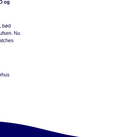
&O og
, bød
ufsen. Nu
atches
erhus