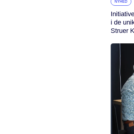
NYHED
Initiati
i de un
Struer K