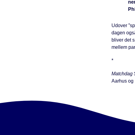
nem
Phi
Udover ”sp
dagen også
bliver det
mellem par
*
Matchdag S
Aarhus og U