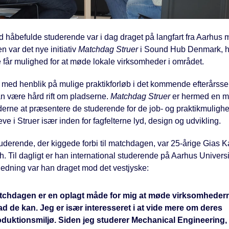
 håbefulde studerende var i dag draget på langfart fra Aarhus m
 var det nye initiativ
Matchdag Struer
i Sound Hub Denmark, h
 får mulighed for at møde lokale virksomheder i området.
a. med henblik på mulige praktikforløb i det kommende efterårss
an være hård rift om pladserne.
Matchdag Struer
er hermed en m
erne at præsentere de studerende for de job- og praktikmuligh
ve i Struer især inden for fagfelterne lyd, design og udvikling.
uderende, der kiggede forbi til matchdagen, var 25-årige Gias K
 Til dagligt er han international studerende på Aarhus Universi
edning var han draget mod det vestjyske:
tchdagen er en oplagt måde for mig at møde virksomhedern
d de kan. Jeg er især interesseret i at vide mere om deres
duktionsmiljø. Siden jeg studerer Mechanical Engineering, v