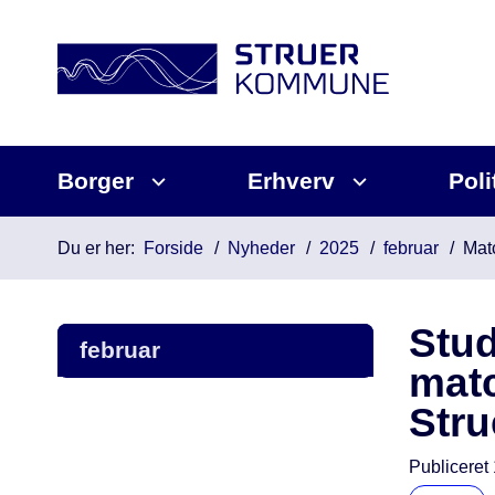
Borger
Erhverv
Poli
Du er her:
Forside
Nyheder
2025
februar
Mat
Stud
februar
matc
Stru
Publiceret