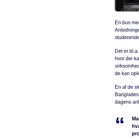
En bus med
Anledningen
studerende
Det er bl.
hvor der k
virksomhed
de kan ople
En af de st
Bangladesh.
dagens anl
Ma
hva
pro