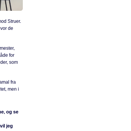
od Struer.
vor de
emester,
åde for
eder, som
amal fra
tet, men i
e, og se
il jeg