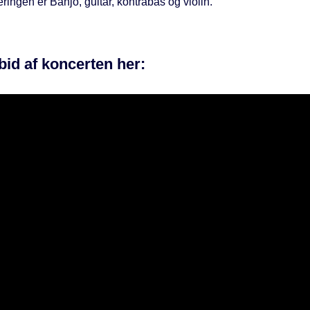
ringen er Banjo, guitar, kontrabas og violin.
bid af koncerten her: