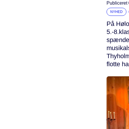
Publiceret
NYHED
På Hølof
5.-8.kla
spændend
musikals
Thyholm 
flotte h