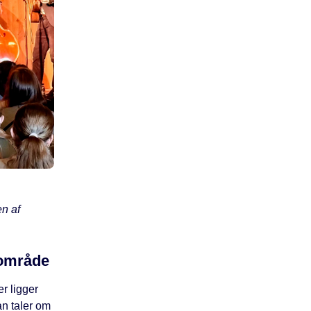
n af
alområde
r ligger
an taler om