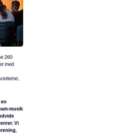
ne 260
ter med
ncerterne,
 en
tream-musik
 udvide
enrer. Vi
orening,