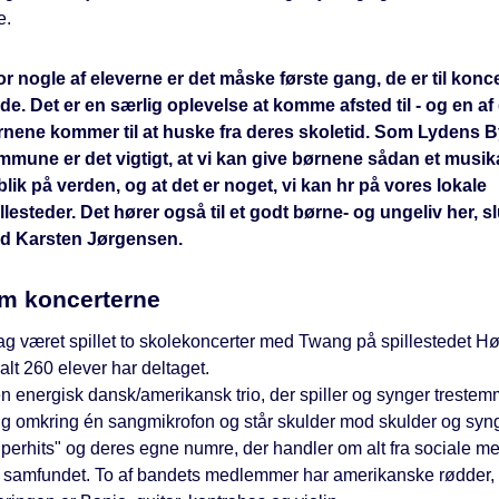
e.
or nogle af eleverne er det måske første gang, de er til konc
e. Det er en særlig oplevelse at komme afsted til - og en af
rnene kommer til at huske fra deres skoletid. Som Lydens B
mmune er det vigtigt, at vi kan give børnene sådan et musik
lik på verden, og at det er noget, vi kan hr på vores lokale
llesteder. Det hører også til et godt børne- og ungeliv her, sl
ad Karsten Jørgensen.
m koncerterne
ag været spillet to skolekoncerter med Twang på spillestedet Hø
alt 260 elever har deltaget.
n energisk dansk/amerikansk trio, der spiller og synger trestemm
g omkring én sangmikrofon og står skulder mod skulder og syn
perhits" og deres egne numre, der handler om alt fra sociale med
samfundet. To af bandets medlemmer har amerikanske rødder,