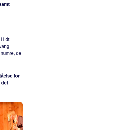
 samt
 lidt
Twang
e numre, de
tåelse for
 det