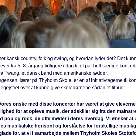
erikansk country, folk og swing, og hvordan lyder det? Det kun
ver fra 5.-8. årgang tidligere i dag til et par helt særlige koncer
fra Twang, et dansk band med amerikanske rødder.
gensen, lærer på Thyholm Skole, er en af initiativtagerne til ko
egejstret over at kunne give skolebørnene sådan et tilbud:
"Vores ønske med disse koncerter har været at give eleverne
ighed for at opleve musik, der adskiller sig fra den mains
d pop og rock, de ofte møder i deres hverdag. Vi ønsker at
es musikalske horisont og forståelse for forskellige musikg
glade for, at vi i samarbejde mellem Thyholm Skoles Støttef