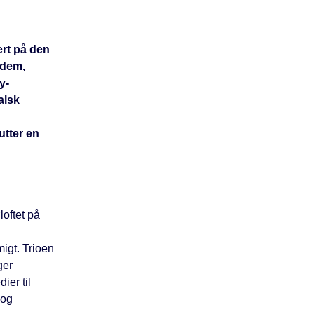
ert på den
 dem,
y-
alsk
utter en
loftet på
igt. Trioen
ger
ier til
 og