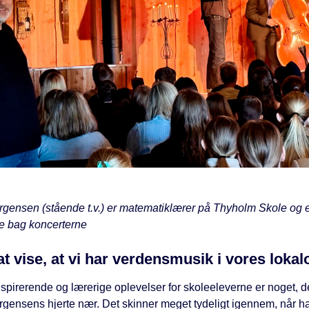
rgensen (stående t.v.) er matematiklærer på Thyholm Skole og e
e bag koncerterne
 at vise, at vi har verdensmusik i vores lok
spirerende og lærerige oplevelser for skoleeleverne er noget, de
rgensens hjerte nær. Det skinner meget tydeligt igennem, når h