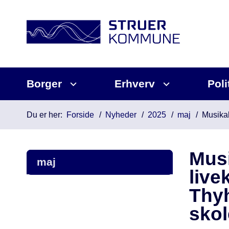
Borger
Erhverv
Poli
Du er her:
Forside
Nyheder
2025
maj
Musikal
Musi
maj
live
Thy
skol