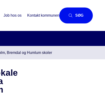
Job hos os
Kontakt kommunen
SØG
yholm, Bremdal og Humlum skoler
okale
a
m