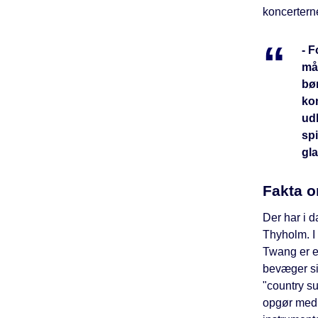
koncertern
- F
måd
bø
ko
udb
spi
gl
Fakta o
Der har i d
Thyholm. I 
Twang er e
bevæger si
"country su
opgør med 