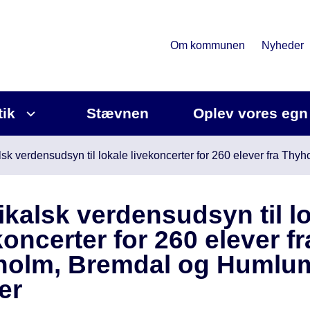
Om kommunen
Nyheder
tik
Stævnen
Oplev vores egn
sk verdensudsyn til lokale livekoncerter for 260 elever fra Th
kalsk verdensudsyn til l
koncerter for 260 elever fr
holm, Bremdal og Humlu
er