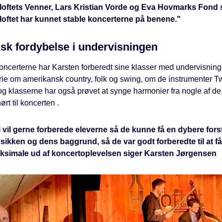
loftets Venner, Lars Kristian Vorde og Eva Hovmarks Fond
loftet har kunnet stable koncerterne på benene."
sk fordybelse i undervisningen
oncerterne har Karsten forberedt sine klasser med undervisning i
rie om amerikansk country, folk og swing, om de instrumenter 
 og klasserne har også prøvet at synge harmonier fra nogle af d
ørt til koncerten .
i vil gerne forberede eleverne så de kunne få en dybere fors
ikken og dens baggrund, så de var godt forberedte til at få
ksimale ud af koncertoplevelsen siger Karsten Jørgensen