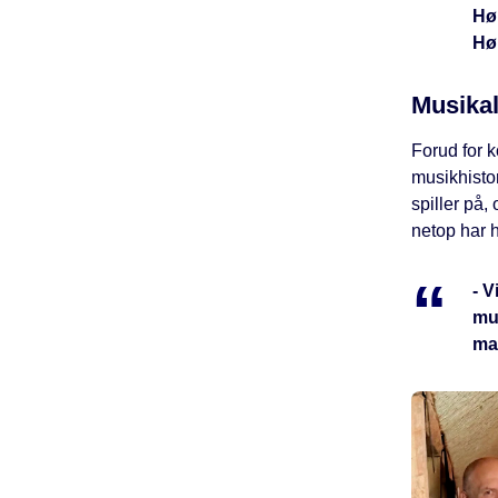
Hø
Hø
Musikal
Forud for k
musikhisto
spiller på,
netop har h
- V
mus
ma