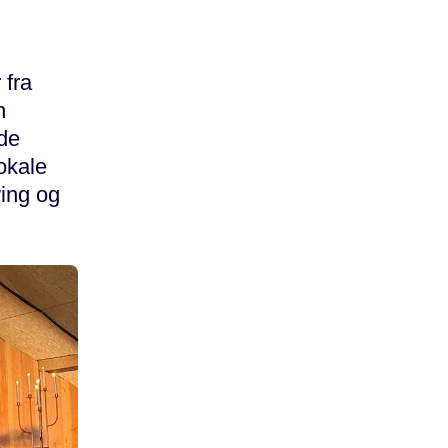
 fra
n
 de
okale
wing og