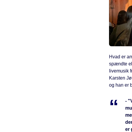
Hvad er am
spændte ele
livemusik 
Karsten Jør
og han er b
- 
mul
me
der
er 