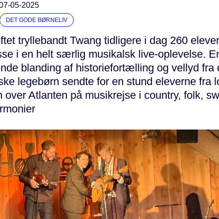
07-05-2025
DET GODE BØRNELIV
tet tryllebandt Twang tidligere i dag 260 elever
sse i en helt særlig musikalsk live-oplevelse. E
e blanding af historiefortælling og vellyd fra
ke legebørn sendte for en stund eleverne fra l
over Atlanten på musikrejse i country, folk, s
armonier