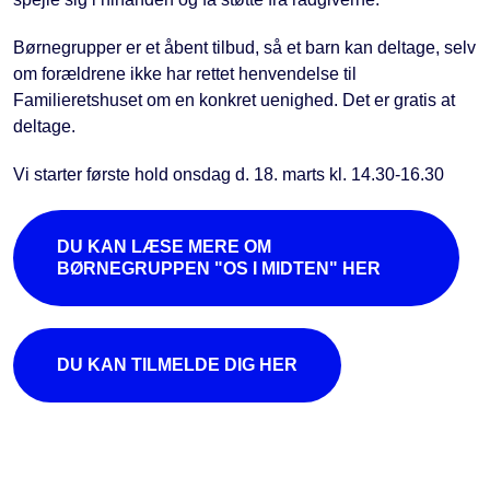
Børnegrupper er et åbent tilbud, så et barn kan deltage, selv
om forældrene ikke har rettet henvendelse til
Familieretshuset om en konkret uenighed. Det er gratis at
deltage.
Vi starter første hold onsdag d. 18. marts kl. 14.30-16.30
DU KAN LÆSE MERE OM
BØRNEGRUPPEN "OS I MIDTEN" HER
DU KAN TILMELDE DIG HER