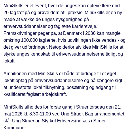
MiniSkills er et event, hvor de unges kan opleve flere end
20 fag tæt på og prøve dem af i praksis. MiniSkills er en ny
måde at vække de unges nysgerrighed på
erhvervsuddannelser og faglærte karriereveje.
Fremskrivninger peger på, at Danmark i 2030 kan mangle
omkring 100.000 faglærte, hvis udviklingen ikke vendes - og
det giver udfordringer. Netop derfor afvikles MiniSkills for at
styrke unges kendskab til erhvervsuddannelserne tidligt og
lokalt.
Ambitionen med MiniSkills er både at bidrage til et øget
lokalt optag på erhvervsuddannelserne og på længere sigt
at understøtte lokal tilknytning, bosætning og adgang til
kvalificeret faglært arbejdskraft.
MiniSkills afholdes for første gang i Struer torsdag den 21.
maj 2026 kl. 8.30-11.00 ved Ung Struer. Bag arrangementet
står Ung Struer og Styrket Erhvervsindsats i Struer
Kommune.