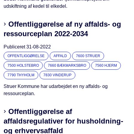
udskiftning af kedel til elkedel.
Offentliggørelse af ny affalds- og
ressourceplan 2022-2034
Publiceret
31-08-2022
OFFENTLIGGØRELSE
AFFALD
7600 STRUER
7500 HOLSTEBRO
7660 BÆKMARKSBRO
7560 HJERM
7790 THYHOLM
7830 VINDERUP
Struer Kommune har udarbejdet en ny affalds- og
ressourceplan.
Offentliggørelse af
affaldsregulativer for husholdning-
og erhvervsaffald