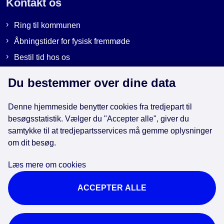
Kontakt os
Ring til kommunen
Åbningstider for fysisk fremmøde
Bestil tid hos os
Send sikker post
Du bestemmer over dine data
Denne hjemmeside benytter cookies fra tredjepart til
Genveje
besøgsstatistik. Vælger du "Accepter alle", giver du
samtykke til at tredjepartsservices må gemme oplysninger
om dit besøg.
EAN-numre i kommunen
Databeskyttelse
Læs mere om cookies
Cookies
ACCEPTER ALLE
Tilgængelighedserklæring
Brug af kunstig intelligens
For ansatte