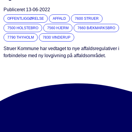
Publiceret
13-06-2022
OFFENTLIGGØRELSE
AFFALD
7600 STRUER
7500 HOLSTEBRO
7560 HJERM
7660 BÆKMARKSBRO
7790 THYHOLM
7830 VINDERUP
Struer Kommune har vedtaget to nye affaldsregulativer i
forbindelse med ny lovgivning på affaldsområdet.