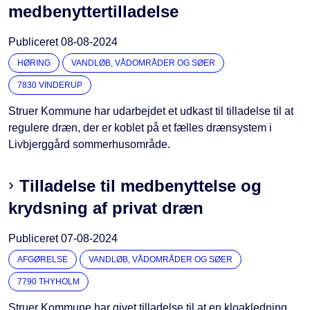
medbenyttertilladelse
Publiceret
08-08-2024
HØRING
VANDLØB, VÅDOMRÅDER OG SØER
7830 VINDERUP
Struer Kommune har udarbejdet et udkast til tilladelse til at
regulere dræn, der er koblet på et fælles drænsystem i
Livbjerggård sommerhusområde.
Tilladelse til medbenyttelse og
krydsning af privat dræn
Publiceret
07-08-2024
AFGØRELSE
VANDLØB, VÅDOMRÅDER OG SØER
7790 THYHOLM
Struer Kommune har givet tilladelse til at en kloakledning