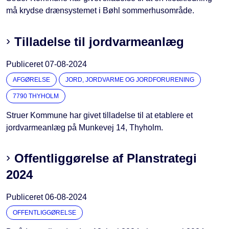
må krydse drænsystemet i Bøhl sommerhusområde.
Tilladelse til jordvarmeanlæg
Publiceret
07-08-2024
AFGØRELSE
JORD, JORDVARME OG JORDFORURENING
7790 THYHOLM
Struer Kommune har givet tilladelse til at etablere et
jordvarmeanlæg på Munkevej 14, Thyholm.
Offentliggørelse af Planstrategi
2024
Publiceret
06-08-2024
OFFENTLIGGØRELSE