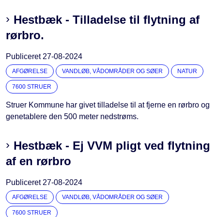
Hestbæk - Tilladelse til flytning af
rørbro.
Publiceret
27-08-2024
AFGØRELSE
VANDLØB, VÅDOMRÅDER OG SØER
NATUR
7600 STRUER
Struer Kommune har givet tilladelse til at fjerne en rørbro og
genetablere den 500 meter nedstrøms.
Hestbæk - Ej VVM pligt ved flytning
af en rørbro
Publiceret
27-08-2024
AFGØRELSE
VANDLØB, VÅDOMRÅDER OG SØER
7600 STRUER