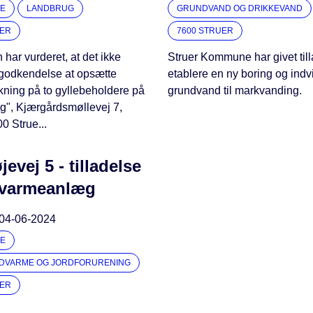
E
LANDBRUG
GRUNDVAND OG DRIKKEVAND
UER
7600 STRUER
ar vurderet, at det ikke
Struer Kommune har givet tilla
godkendelse at opsætte
etablere en ny boring og ind
kning på to gyllebeholdere på
grundvand til markvanding.
g", Kjærgårdsmøllevej 7,
0 Strue...
jevej 5 - tilladelse
rdvarmeanlæg
04-06-2024
E
RDVARME OG JORDFORURENING
UER