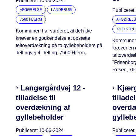
Publiceret
10-06-2024
AFGØRELSE
LANDBRUG
Publiceret
7560 HJERM
AFGØRELS
7600 STR
Kommunen har vurderet, at det ikke
kræver en godkendelse at opsætte
Kommunen h
teltoverdækning på to gyllebeholdere på
kræver en 
Tellingvej 4, Telling, 7560 Hjerm.
teltoverdæ
"Frisenbor
Resen, 760
Langergårdvej 12 -
Kjærg
tilladelse til
tilladel
overdækning af
overdæ
gyllebeholder
gylleb
Publiceret
10-06-2024
Publiceret