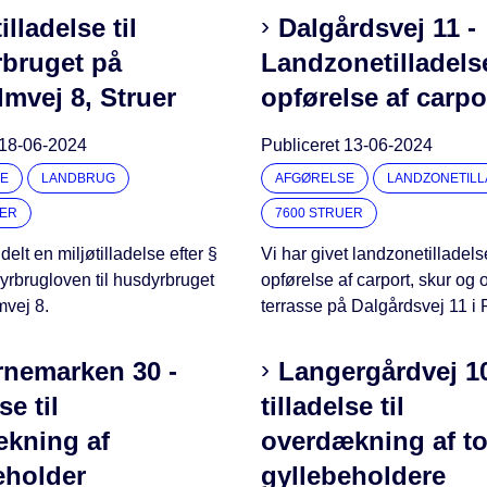
illadelse til
Dalgårdsvej 11 -
bruget på
Landzonetilladelse
mvej 8, Struer
opførelse af carpor
18-06-2024
Publiceret
13-06-2024
E
LANDBRUG
AFGØRELSE
LANDZONETIL
UER
7600 STRUER
elt en miljøtilladelse efter §
Vi har givet landzonetilladelse
yrbrugloven til husdyrbruget
opførelse af carport, skur og
vej 8.
terrasse på Dalgårdsvej 11 i
rnemarken 30 -
Langergårdvej 10
se til
tilladelse til
kning af
overdækning af t
eholder
gyllebeholdere