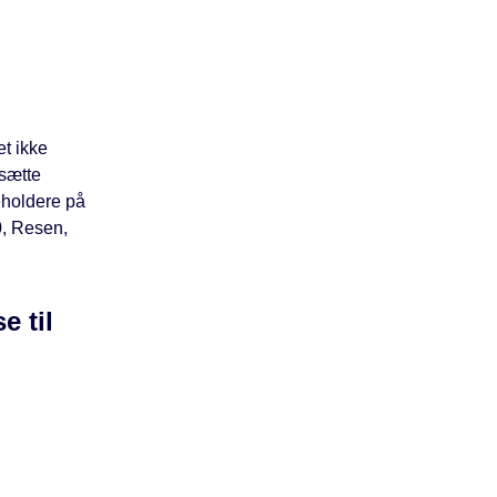
t ikke
sætte
eholdere på
0, Resen,
e til