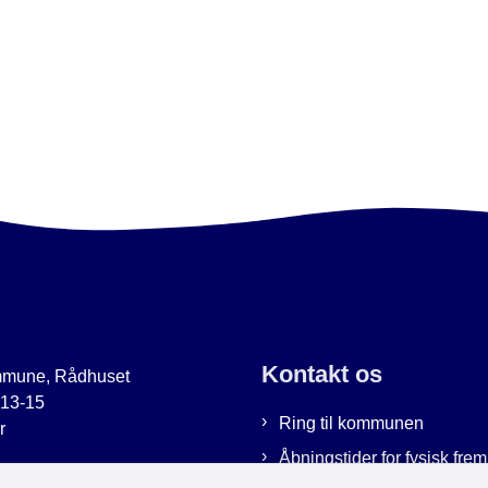
Kontakt os
mmune, Rådhuset
 13-15
Ring til kommunen
r
Åbningstider for fysisk fr
uer.dk