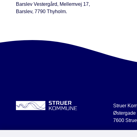
Barslev Vestergård, Mellemvej 17,
Barslev, 7790 Thyholm.
Struer Ko
Østergade
7600 Strue
struer@str