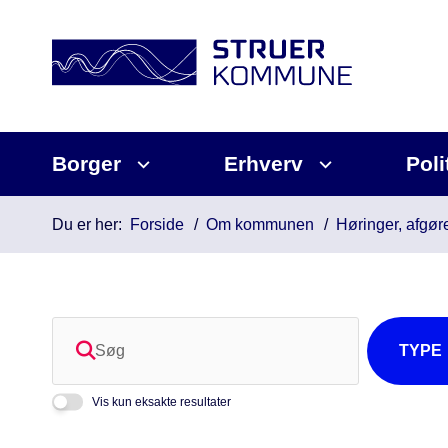
Borger
Erhverv
Poli
Du er her:
Forside
Om kommunen
Høringer, afgøre
Søg
TYPE
Vis kun eksakte resultater