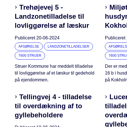
Trehøjevej 5 -
Miljøt
Landzonetilladelse til
husdyr
lovliggørelse af læskur
Kokhol
Publiceret
20-06-2024
Publiceret
AFGØRELSE
LANDZONETILLADELSER
AFGØRELS
7600 STRUER
7600 STR
Struer Kommune har meddelt tilladelse
Der er medd
til lovliggørelse af et læskur til gedehold
16 b i husd
på ejendommen.
på Kokholm
Tellingvej 4 - tilladelse
Luce
til overdækning af to
tilladel
gyllebeholdere
overdæ
gylleb