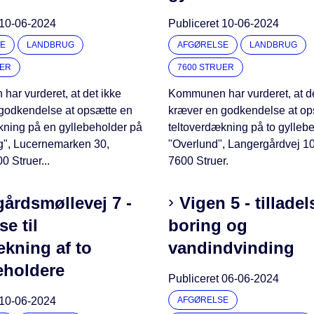
10-06-2024
Publiceret
10-06-2024
E
LANDBRUG
AFGØRELSE
LANDBRUG
UER
7600 STRUER
ar vurderet, at det ikke
Kommunen har vurderet, at de
godkendelse at opsætte en
kræver en godkendelse at op
kning på en gyllebeholder på
teltoverdækning på to gylleb
g", Lucernemarken 30,
"Overlund", Langergårdvej 1
0 Struer...
7600 Struer.
årdsmøllevej 7 -
Vigen 5 - tilladels
se til
boring og
kning af to
vandindvinding
eholdere
Publiceret
06-06-2024
10-06-2024
AFGØRELSE