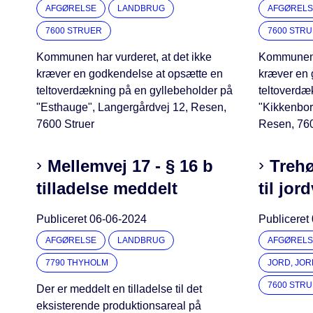
AFGØRELSE
LANDBRUG
AFGØRELS
7600 STRUER
7600 STR
Kommunen har vurderet, at det ikke
Kommunen h
kræver en godkendelse at opsætte en
kræver en 
teltoverdækning på en gyllebeholder på
teltoverdæ
"Esthauge", Langergårdvej 12, Resen,
"Kikkenbor
7600 Struer
Resen, 760
Mellemvej 17 - § 16 b
Trehø
tilladelse meddelt
til jo
Publiceret
06-06-2024
Publiceret
AFGØRELSE
LANDBRUG
AFGØRELS
7790 THYHOLM
JORD, JO
7600 STR
Der er meddelt en tilladelse til det
eksisterende produktionsareal på