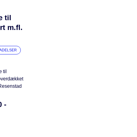
 til
t m.fl.
LADELSER
 til
 overdækket
 Resenstad
 -
o