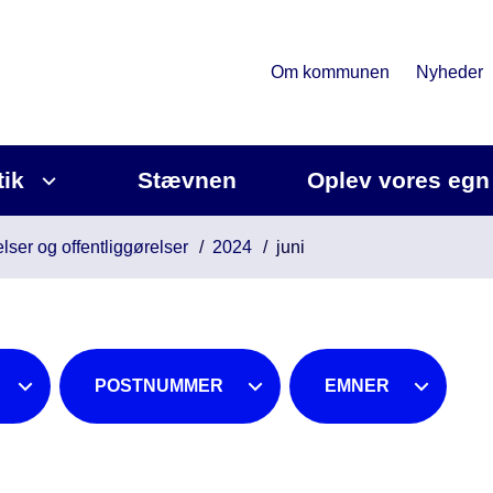
Om kommunen
Nyheder
tik
Stævnen
Oplev vores egn
lser og offentliggørelser
2024
juni
POSTNUMMER
EMNER