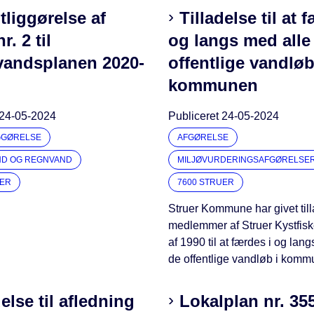
tliggørelse af
Tilladelse til at 
r. 2 til
og langs med alle
vandsplanen 2020-
offentlige vandløb
kommunen
24-05-2024
Publiceret
24-05-2024
GGØRELSE
AFGØRELSE
ND OG REGNVAND
MILJØVURDERINGSAFGØRELSE
UER
7600 STRUER
Struer Kommune har givet tilla
medlemmer af Struer Kystfisk
af 1990 til at færdes i og lan
de offentlige vandløb i komm
delse til afledning
Lokalplan nr. 355