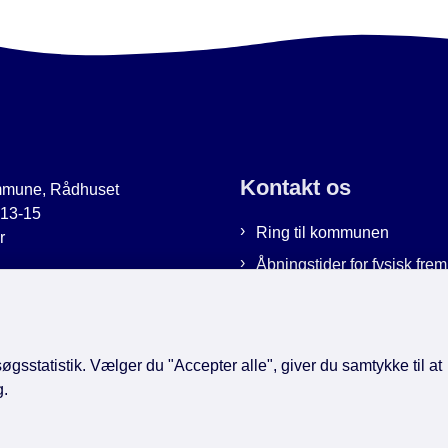
Kontakt os
mmune, Rådhuset
 13-15
Ring til kommunen
r
Åbningstider for fysisk fr
uer.dk
Bestil tid hos os
9951
Send sikker post
gsstatistik. Vælger du "Accepter alle", giver du samtykke til at
g.
book
LinkedIn