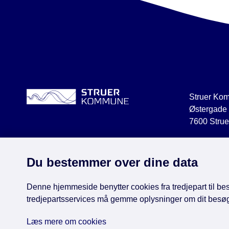
Struer Ko
Østergade
7600 Strue
struer@str
CVR 2918
Du bestemmer over dine data
Denne hjemmeside benytter cookies fra tredjepart til besø
tredjepartsservices må gemme oplysninger om dit besø
Face
Læs mere om cookies