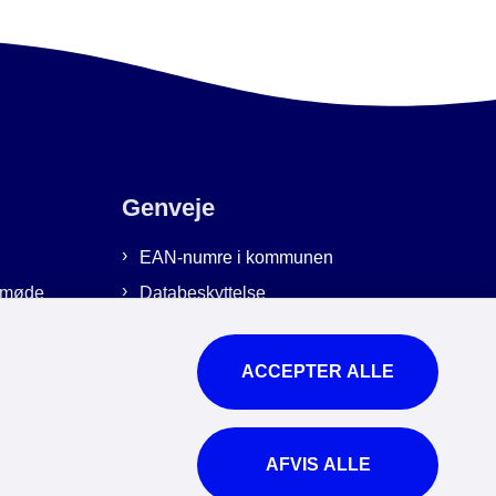
Genveje
EAN-numre i kommunen
emmøde
Databeskyttelse
Cookies
Tilgængelighedserklæring
ACCEPTER ALLE
Brug af kunstig intelligens
For ansatte
AFVIS ALLE