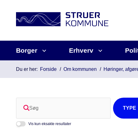
Borger
Erhverv
Poli
Du er her:
Forside
Om kommunen
Høringer, afgøre
Søg
TYPE
Vis kun eksakte resultater