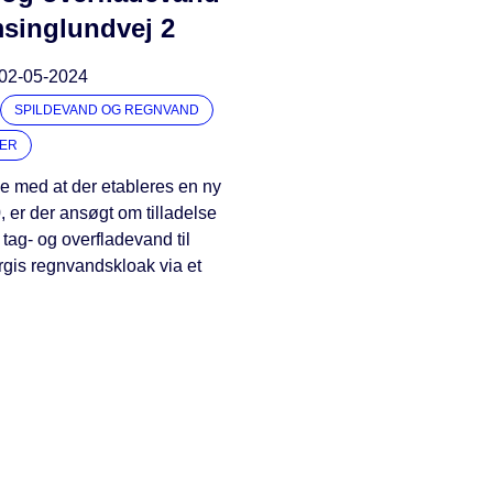
singlundvej 2
02-05-2024
SPILDEVAND OG REGNVAND
UER
se med at der etableres en ny
er der ansøgt om tilladelse
e tag- og overfladevand til
rgis regnvandskloak via et