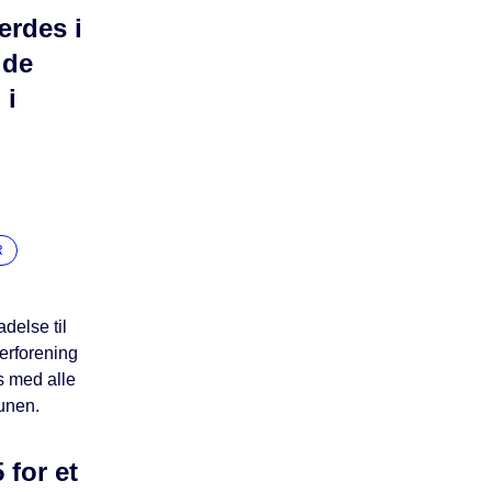
færdes i
 de
 i
R
delse til
erforening
gs med alle
unen.
 for et