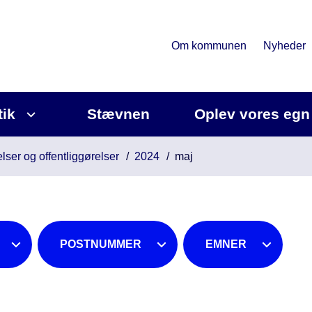
Om kommunen
Nyheder
tik
Stævnen
Oplev vores egn
lser og offentliggørelser
2024
maj
POSTNUMMER
EMNER