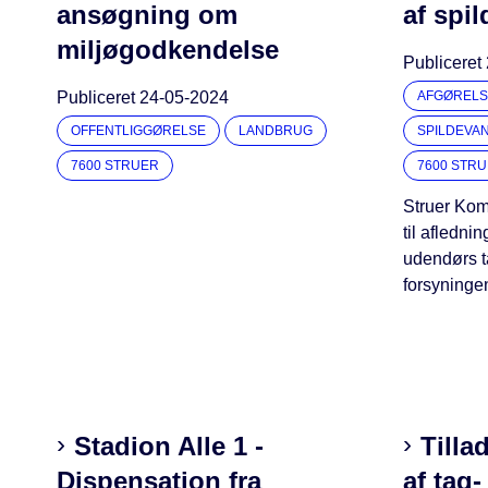
ansøgning om
af spi
miljøgodkendelse
Publiceret
Publiceret
24-05-2024
AFGØRELS
OFFENTLIGGØRELSE
LANDBRUG
SPILDEVA
7600 STRUER
7600 STR
Struer Kom
til aflednin
udendørs t
forsyninge
Stadion Alle 1 -
Tilla
Dispensation fra
af tag