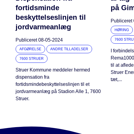
fortidsminde
på Gim
beskyttelseslinjen til
Publiceret
jordvarmeanlæg
HØRING
Publiceret
08-05-2024
7600 STR
AFGØRELSE
ANDRE TILLADELSER
I forbindel
Rema1000, 
7600 STRUER
til at afled
Struer Kommune meddeler hermed
Struer Ene
dispensation fra
tæt,...
fortidsmindebeskyttelseslinjen til et
jordvarmeanlæg på Stadion Alle 1, 7600
Struer.