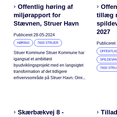
Offentlig høring af
Offen
miljørapport for
tillæg n
Stævnen, Struer Havn
spilde
2027
Publiceret
28-05-2024
HØRING
7600 STRUER
Publiceret
OFFENTLI
Struer Kommune Struer Kommune har
igangsat et ambitiøst
SPILDEVA
byudviklingsprojekt med en langsigtet
7600 STR
transformation af det tidligere
erhvervsområde på Struer Havn. Omr...
Skærbækvej 8 -
Tilla