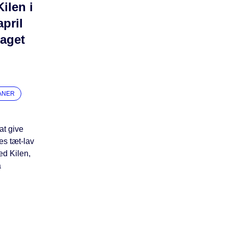
ilen i
april
taget
ANER
at give
es tæt-lav
d Kilen,
a