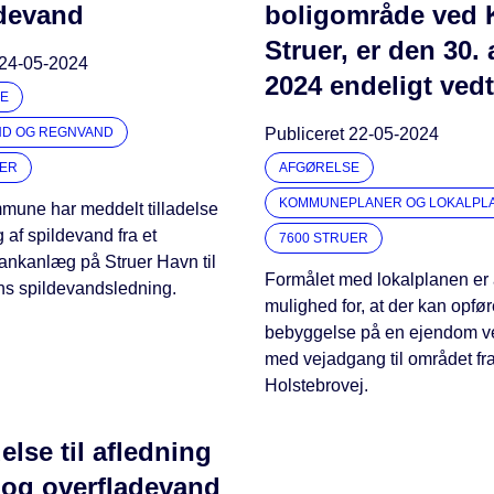
ldevand
boligområde ved K
Struer, er den 30. 
24-05-2024
2024 endeligt ved
E
ND OG REGNVAND
Publiceret
22-05-2024
UER
AFGØRELSE
KOMMUNEPLANER OG LOKALPL
mune har meddelt tilladelse
g af spildevand fra et
7600 STRUER
ankanlæg på Struer Havn til
Formålet med lokalplanen er 
ns spildevandsledning.
mulighed for, at der kan opfør
bebyggelse på en ejendom ve
med vejadgang til området fr
Holstebrovej.
delse til afledning
- og overfladevand