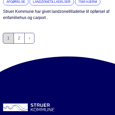
AFGØRELSE
LANDZONETILLADELSER
7560 HJERM
Struer Kommune har givet landzonetilladelse til opførsel af
enfamiliehus og carport .
1
2