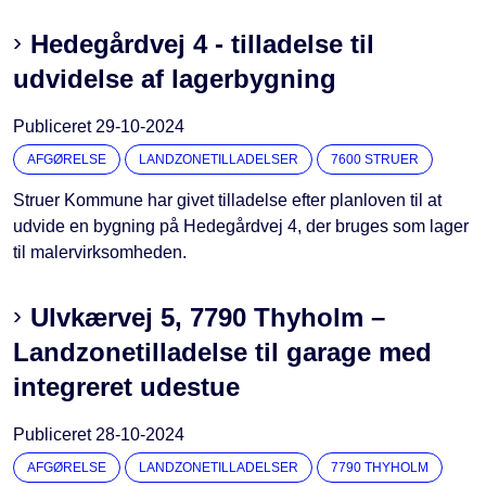
Hedegårdvej 4 - tilladelse til
udvidelse af lagerbygning
Publiceret
29-10-2024
AFGØRELSE
LANDZONETILLADELSER
7600 STRUER
Struer Kommune har givet tilladelse efter planloven til at
udvide en bygning på Hedegårdvej 4, der bruges som lager
til malervirksomheden.
Ulvkærvej 5, 7790 Thyholm –
Landzonetilladelse til garage med
integreret udestue
Publiceret
28-10-2024
AFGØRELSE
LANDZONETILLADELSER
7790 THYHOLM