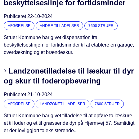
beskyttelseslinje for fortidsminder
Publiceret
22-10-2024
AFGØRELSE
ANDRE TILLADELSER
7600 STRUER
Struer Kommune har givet dispensation fra
beskyttelseslinjen for fortidsminder til at etablere en garage,
overdækning og et brændeskur.
Landzonetilladelse til læskur til dyr
og skur til foderopbevaring
Publiceret
21-10-2024
AFGØRELSE
LANDZONETILLADELSER
7600 STRUER
Struer Kommune har givet tilladelse til at opføre to læskure -
et til foder og et til græssende dyr på Hjermvej 57. Samtidigt
er der lovliggjort to eksisterende...