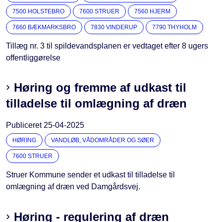
7500 HOLSTEBRO
7600 STRUER
7560 HJERM
7660 BÆKMARKSBRO
7830 VINDERUP
7790 THYHOLM
Tillæg nr. 3 til spildevandsplanen er vedtaget efter 8 ugers
offentliggørelse
Høring og fremme af udkast til
tilladelse til omlægning af dræn
Publiceret
25-04-2025
HØRING
VANDLØB, VÅDOMRÅDER OG SØER
7600 STRUER
Struer Kommune sender et udkast til tilladelse til
omlægning af dræn ved Damgårdsvej.
Høring - regulering af dræn