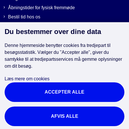
Åbningstider for fysisk fremmøde
Bestil tid hos os
Send sikker post
Du bestemmer over dine data
Denne hjemmeside benytter cookies fra tredjepart til
Genveje
besøgsstatistik. Vælger du "Accepter alle", giver du
samtykke til at tredjepartsservices må gemme oplysninger
om dit besøg.
EAN-numre i kommunen
Databeskyttelse
Læs mere om cookies
Cookies
ACCEPTER ALLE
Tilgængelighedserklæring
Brug af kunstig intelligens
For ansatte
AFVIS ALLE