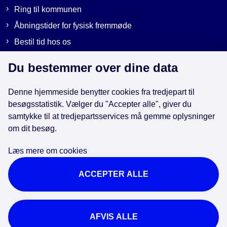
Ring til kommunen
Åbningstider for fysisk fremmøde
Bestil tid hos os
Send sikker post
Du bestemmer over dine data
Denne hjemmeside benytter cookies fra tredjepart til
Genveje
besøgsstatistik. Vælger du "Accepter alle", giver du
samtykke til at tredjepartsservices må gemme oplysninger
EAN-numre i kommunen
om dit besøg.
Databeskyttelse
Læs mere om cookies
Cookies
ACCEPTER ALLE
Tilgængelighedserklæring
Brug af kunstig intelligens
For ansatte
AFVIS ALLE