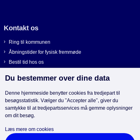
Kontakt os
Ring til kommunen
Åbningstider for fysisk fremmøde
Bestil tid hos os
Send sikker post
Du bestemmer over dine data
Denne hjemmeside benytter cookies fra tredjepart til
Genveje
besøgsstatistik. Vælger du "Accepter alle", giver du
samtykke til at tredjepartsservices må gemme oplysninger
om dit besøg.
EAN-numre i kommunen
Databeskyttelse
Læs mere om cookies
Cookies