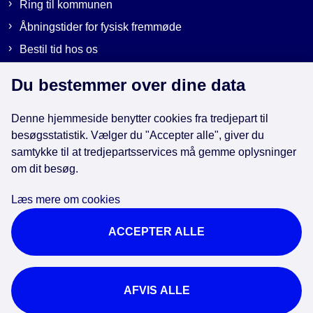
Ring til kommunen
Åbningstider for fysisk fremmøde
Bestil tid hos os
Send sikker post
Du bestemmer over dine data
Denne hjemmeside benytter cookies fra tredjepart til
Genveje
besøgsstatistik. Vælger du "Accepter alle", giver du
samtykke til at tredjepartsservices må gemme oplysninger
om dit besøg.
EAN-numre i kommunen
Databeskyttelse
Læs mere om cookies
Cookies
ACCEPTER ALLE
Tilgængelighedserklæring
Brug af kunstig intelligens
For ansatte
AFVIS ALLE