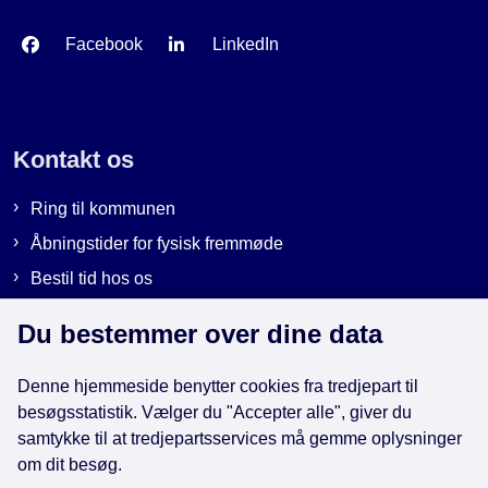
Facebook
LinkedIn
Kontakt os
Ring til kommunen
Åbningstider for fysisk fremmøde
Bestil tid hos os
Send sikker post
Du bestemmer over dine data
Denne hjemmeside benytter cookies fra tredjepart til
Genveje
besøgsstatistik. Vælger du "Accepter alle", giver du
samtykke til at tredjepartsservices må gemme oplysninger
EAN-numre i kommunen
om dit besøg.