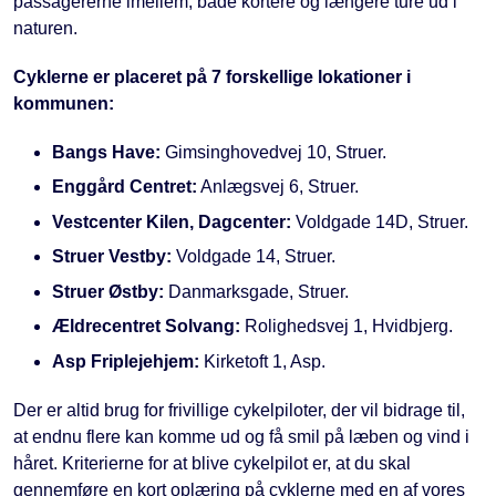
passagererne imellem, både kortere og længere ture ud i
naturen.
Cyklerne er placeret på 7 forskellige lokationer i
kommunen:
Bangs Have:
Gimsinghovedvej 10, Struer.
Enggård Centret:
Anlægsvej 6, Struer.
Vestcenter Kilen, Dagcenter:
Voldgade 14D, Struer.
Struer Vestby:
Voldgade 14, Struer.
Struer Østby:
Danmarksgade, Struer.
Ældrecentret Solvang:
Rolighedsvej 1, Hvidbjerg.
Asp Friplejehjem:
Kirketoft 1, Asp.
Der er altid brug for frivillige cykelpiloter, der vil bidrage til,
at endnu flere kan komme ud og få smil på læben og vind i
håret. Kriterierne for at blive cykelpilot er, at du skal
gennemføre en kort oplæring på cyklerne med en af vores